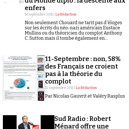
du Monde diplo : la descente aux
Se connecter
enfers
14 septembre 2011 |
La Rédaction
Non seulement Chouard ne tarit pas d'éloges
sur les écrits du néo-nazi américain Eustace
Mullins ou du théoricien du complot Anthony
C. Sutton mais il tombe également en
pâmoison devant Jacques Cheminade, qu'il
qualifie d'« authentique sentinelle du peuple ».
11-Septembre : non, 58%
des Français ne croient
pas à la théorie du
complot
12 septembre 2011 |
La Rédaction
Par Nicolas Gauvrit et Valéry Rasplus
Sud Radio : Robert
Ménard offre une