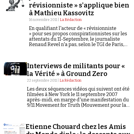
révisionniste » s'applique bien
à Mathieu Kassovitz
16 novembre 2011 |
La Rédaction
En qualifiant l'acteur de « révisionniste
» pour ses propos conspirationnistes sur les
attentats du 11-Septembre, le journaliste
Faire un don
Renaud Revel n'a pas, selon le TGI de Paris,
excédé les limites autorisées de la liberté
d'expression.
Interviews de militants pour «
la Vérité » à Ground Zero
22 septembre 2011 |
La Rédaction
Les deux séquences vidéos qui suivent ont été
Demander à Vera
filmées à New York le 11 septembre 2007
après-midi, en marge d'une manifestation du
9/11 Movement for Truth (Mouvement pour la
Vérité sur le 11-Septembre). On y croise un
activiste français arborant…
Etienne Chouard chez les Amis