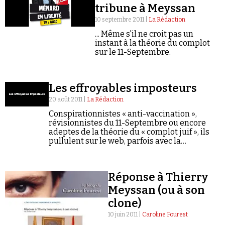
tribune à Meyssan
10 septembre 2011 |
La Rédaction
... Même s'il ne croit pas un
instant à la théorie du complot
sur le 11-Septembre.
Les effroyables imposteurs
20 août 2011 |
La Rédaction
Conspirationnistes « anti-vaccination »,
révisionnistes du 11-Septembre ou encore
adeptes de la théorie du « complot juif », ils
pullulent sur le web, parfois avec la
complicité - active ou passive - de certains
médias traditionnels.
Réponse à Thierry
Meyssan (ou à son
clone)
10 juin 2011 |
Caroline Fourest