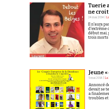
Tuerie a
ne croit
24 mai 2014 |
La
Il n'aura p
d'extrême dr
début mai, p
trois morts
Jeune « 
5 mai 2014 |
La
Annoncé dep
devait se t
a finalemen
troubles et