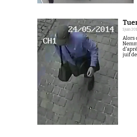
Tuer
1 juin 20
Alors 
Nemmou
d'aprè
juif d