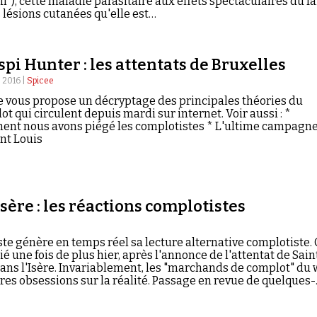
il"), cette maladie parasitaire aux effets spectaculaires du fa
 lésions cutanées qu'elle est…
pi Hunter : les attentats de Bruxelles
 2016 |
Spicee
e vous propose un décryptage des principales théories du
t qui circulent depuis mardi sur internet. Voir aussi : *
nt nous avons piégé les complotistes * L'ultime campagne
nt Louis
Isère : les réactions complotistes
ste génère en temps réel sa lecture alternative complotiste. 
ié une fois de plus hier, après l'annonce de l'attentat de Sain
dans l'Isère. Invariablement, les "marchands de complot" du
res obsessions sur la réalité. Passage en revue de quelques-
ns les plus significatives lues sur la complosphère le 26 jui