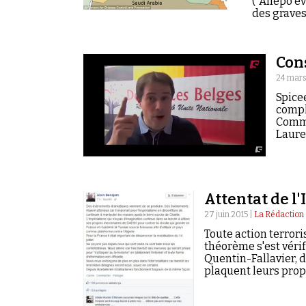
("Allepo ev
des graves
Cons
24 mars
Spice
complo
Comme
Laure
Attentat de l'
27 juin 2015 |
La Rédaction
Toute action terrori
théorème s'est vérif
Quentin-Fallavier, 
plaquent leurs prop
unes des élucubratio
2015.