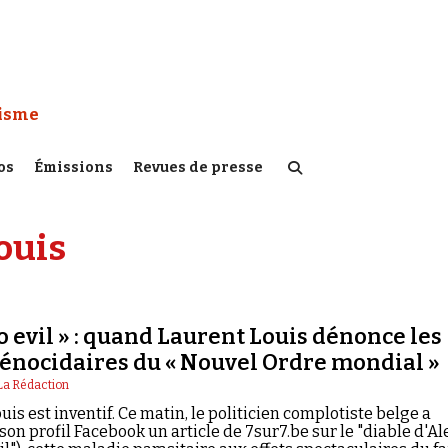
 Watch :
tisme
os
Émissions
Revues de presse
ouis
o evil » : quand Laurent Louis dénonce les
génocidaires du « Nouvel Ordre mondial »
La Rédaction
uis est inventif. Ce matin, le politicien complotiste belge a
 son profil Facebook un article de 7sur7.be sur le "diable d'Al