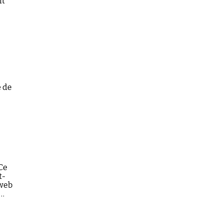
it
 de
Ce
t-
 web
n