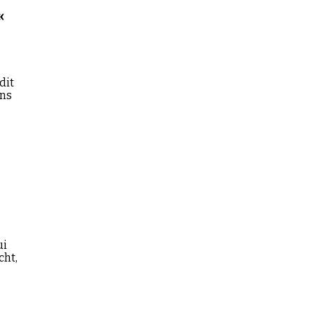
«
dit
ins
ui
cht,