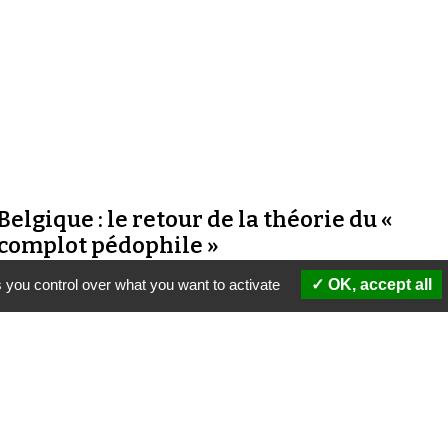
Belgique : le retour de la théorie du «
complot pédophile »
23 avril 2012 |
La Rédaction
 you control over what you want to activate
OK, accept all
La semaine dernière, un député d'extrême droite a relancé
outre-Quiévrain la vieille thèse dite « des ballets roses ». D'o
vient cette théorie du complot ? Qui la relaie ?