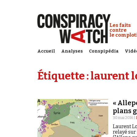
Cookies management panel
Conspiracy
Les faits
contre
le complo
Accueil
Analyses
Conspipédia
Vidé
Étiquette :
laurent l
« Allep
plans 
30 mai 2016 |
Laurent Lo
relayé sur