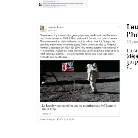
Lau
l'h
20 juin
Lu s
(déjà
qui 
?…