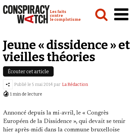
Cookies management panel
Conspiracy Watch :
Les faits
contre
le complotisme
Accueil
Jeune « dissidence » et
Analyses
vieilles théories
Conspipédia
Vidéos
Écouter cet article
Émissions
Publié le
5 mai 2014
par
La Rédaction
1 min de lecture
Revues de presse
Annoncé depuis la mi-avril, le « Congrès
Européen de la Dissidence », qui devait se tenir
hier après-midi dans la commune bruxelloise
Newsletter