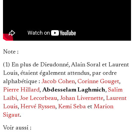
Se connecter
Note
:
(1) En plus de Dieudonné, Alain Soral et Laurent
Louis, étaient également attendus, par ordre
alphabétique :
Jacob Cohen
,
Corinne Gouget
,
Pierre Hillard
,
Abdesselam Laghmich
,
Salim
Laïbi
,
Joe Lecorbeau
,
Johan Livernette
,
Laurent
Louis
,
Hervé Ryssen
,
Kemi Seba
et
Marion
Sigaut
.
Voir aussi
: