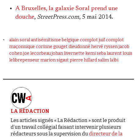
A Bruxelles, la galaxie Soral prend une
douche
,
StreetPress.com
, 5 mai 2014.
alain soral
antisémitisme
belgique
complot juif
complot
maçonnique
corinne gouget
dieudonné
hervé ryssen
jacob
cohen
joe lecorbeau
johan livernette
kemi seba
laurent louis
lelibrepenseur
marion sigaut
pierre hillard
salim laïbi
LA RÉDACTION
Les articles signés « La Rédaction » sont le produit
d’un travail collégial faisant intervenir plusieurs
rédacteurs sous la supervision du
directeur de la