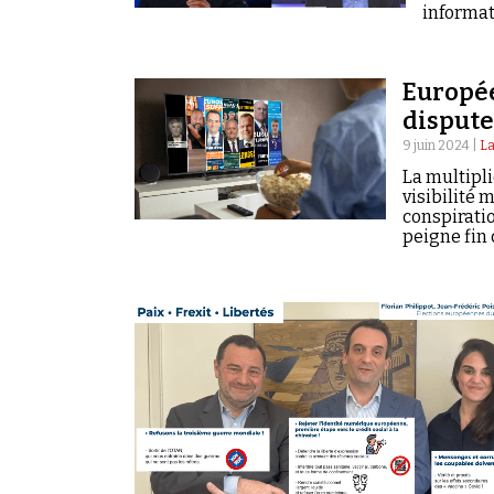
informati
Europée
dispute
9 juin 2024 |
La
La multipl
visibilité 
conspiratio
peigne fin 