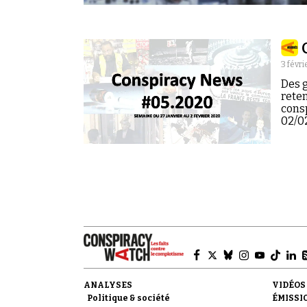
3 févri
Des g
reten
cons
02/0
ANALYSES
VIDÉOS
Politique & société
ÉMISSI