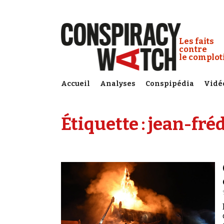
Cookies management panel
Conspiracy
Les faits
contre
le complo
Accueil
Analyses
Conspipédia
Vidé
Étiquette :
jean-fré