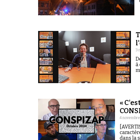
T
l
3 
D
à
m
« C'es
CONSP
4 novembre
[AVERTIS
caractèr
dans la 