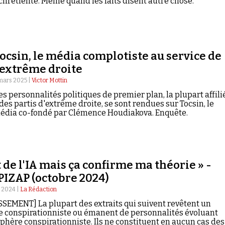
chrétienté. Même quand les faits disent autre chose.
ocsin, le média complotiste au service de
'extrême droite
mars 2025 |
Victor Mottin
es personnalités politiques de premier plan, la plupart affili
 des partis d'extrême droite, se sont rendues sur Tocsin, le
édia co-fondé par Clémence Houdiakova. Enquête.
t de l'IA mais ça confirme ma théorie » -
IZAP (octobre 2024)
 2024 |
La Rédaction
SEMENT] La plupart des extraits qui suivent revêtent un
e conspirationniste ou émanent de personnalités évoluant
sphère conspirationniste. Ils ne constituent en aucun cas des