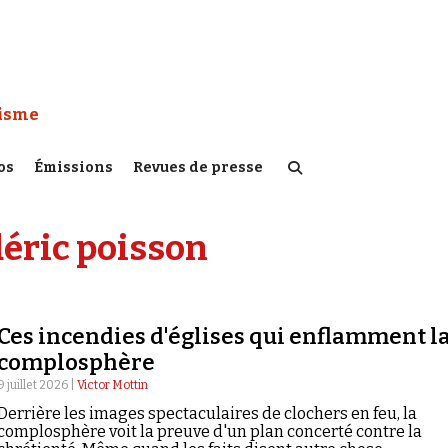
 Watch :
tisme
os
Émissions
Revues de presse
déric poisson
Ces incendies d'églises qui enflamment l
complosphère
9 juillet 2026 |
Victor Mottin
Derrière les images spectaculaires de clochers en feu, la
complosphère voit la preuve d'un plan concerté contre la