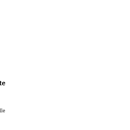
te
lle