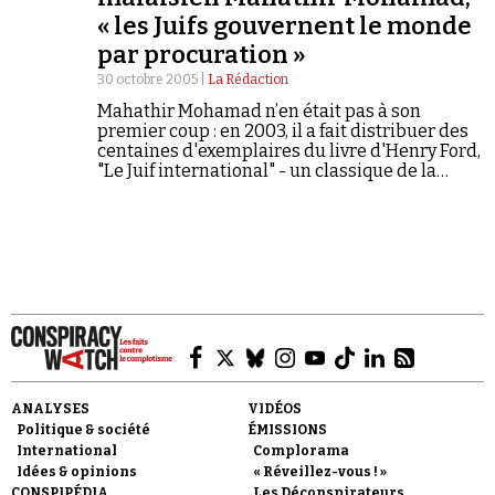
« les Juifs gouvernent le monde
par procuration »
30 octobre 2005 |
La Rédaction
Mahathir Mohamad n’en était pas à son
premier coup : en 2003, il a fait distribuer des
centaines d'exemplaires du livre d'Henry Ford,
"Le Juif international" - un classique de la
littérature antisémite -, aux délégués présents
à la convention annuelle de son parti.
ANALYSES
VIDÉOS
Politique & société
ÉMISSIONS
International
Complorama
Idées & opinions
« Réveillez-vous ! »
CONSPIPÉDIA
Les Déconspirateurs