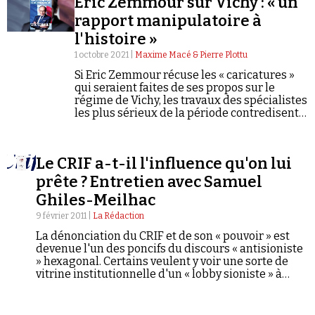
Éric Zemmour sur Vichy : « un
Se connecter
rapport manipulatoire à
l'histoire »
1 octobre 2021 |
Maxime Macé & Pierre Plottu
Si Eric Zemmour récuse les « caricatures »
qui seraient faites de ses propos sur le
régime de Vichy, les travaux des spécialistes
les plus sérieux de la période contredisent
catégoriquement ses thèses.
Le CRIF a-t-il l'influence qu'on lui
prête ? Entretien avec Samuel
Ghiles-Meilhac
9 février 2011 |
La Rédaction
La dénonciation du CRIF et de son « pouvoir » est
devenue l'un des poncifs du discours « antisioniste
» hexagonal. Certains veulent y voir une sorte de
vitrine institutionnelle d'un « lobby sioniste » à
l'influence démesurée. Une représentation qui
conforte la théorie du complot selon laquelle les
Juifs – ou, dans une version euphémisée, les «