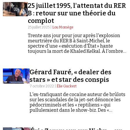
25 juillet 1995, l'attentat du RER
B : retour sur une théorie du
complot
25 juillet 2025 |
Lou Momège
Trente ans jour pour jour après l'explosion
meurtrière du RER B à Saint‑Michel, le
Faire un don
spectre d'une « exécution d'État » hante
toujours la mort de Khaled Kelkal. À l'ombre
de la guerre civile algérienne, le
conspirationnisme prospère.
Gérard Fauré, « dealer des
stars » et star des conspis
Demander à Vera
7 octobre 2022 |
Élie Guckert
L'ex-trafiquant de cocaïne auteur de brûlots
sur les scandales de la jet-set dénonce les
pédocriminels et les « reptiliens » qui
pulluleraient dans le show-biz. Des «
révélations » qui passionnent la
complosphère.