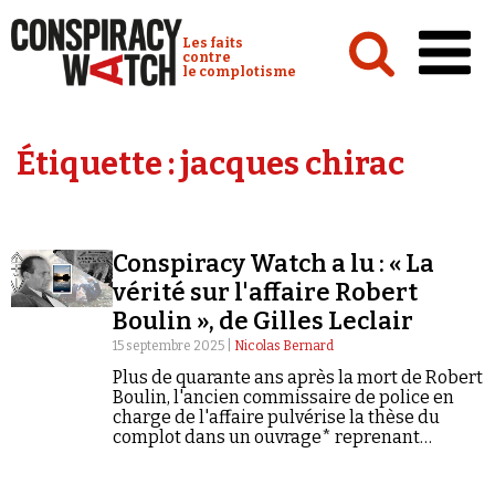
Cookies management panel
Conspiracy Watch :
Les faits
contre
le complotisme
Accueil
Étiquette :
jacques chirac
Analyses
Conspipédia
Conspiracy Watch a lu : « La
Vidéos
vérité sur l'affaire Robert
Émissions
Boulin », de Gilles Leclair
15 septembre 2025 |
Nicolas Bernard
Revues de presse
Plus de quarante ans après la mort de Robert
Boulin, l'ancien commissaire de police en
charge de l'affaire pulvérise la thèse du
complot dans un ouvrage* reprenant
méthodiquement les faits et rien que les
faits.
Newsletter