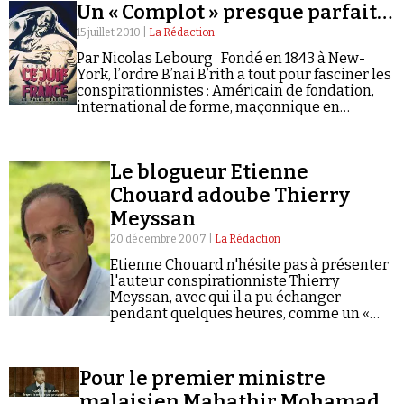
Un « Complot » presque parfait…
sionistes » – tirent les ficelles du monde. Auteur de
Le CRIF : de la Résistance juive à la tentation du
15 juillet 2010 |
La Rédaction
lobby (éd. Robert Laffont, 2011), le sociologue
Par Nicolas Lebourg Fondé en 1843 à New-
Samuel Ghiles-Meilhac a accepté de répondre à
York, l’ordre B’nai B’rith a tout pour fasciner les
nos questions.
conspirationnistes : Américain de fondation,
international de forme, maçonnique en
structure, juif de confession, sioniste de
conviction. Le B’nai B’rith constitue
conséquement un…
Le blogueur Etienne
Chouard adoube Thierry
Meyssan
20 décembre 2007 |
La Rédaction
Etienne Chouard n'hésite pas à présenter
l'auteur conspirationniste Thierry
Meyssan, avec qui il a pu échanger
pendant quelques heures, comme un «
résistant ».
Pour le premier ministre
malaisien Mahathir Mohamad,