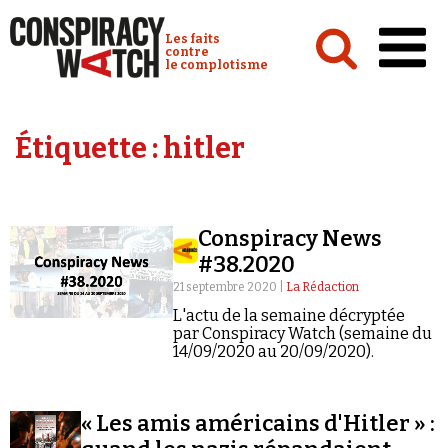
Cookies management panel
Conspiracy Watch :
Les faits
contre
le complotisme
Accueil
Étiquette :
hitler
Analyses
Conspipédia
Conspiracy News
Vidéos
#38.2020
Émissions
21 septembre 2020 |
La Rédaction
L'actu de la semaine décryptée
Revues de presse
par Conspiracy Watch (semaine du
14/09/2020 au 20/09/2020).
« Les amis américains d'Hitler » :
Newsletter