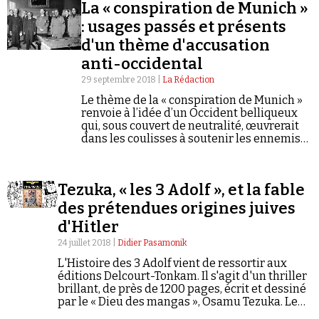
Se connecter
La « conspiration de Munich »
: usages passés et présents
d'un thème d'accusation
anti-occidental
29 septembre 2018 |
La Rédaction
Le thème de la « conspiration de Munich »
renvoie à l’idée d’un Occident belliqueux
qui, sous couvert de neutralité, œuvrerait
dans les coulisses à soutenir les ennemis
de la Russie.
Tezuka, « les 3 Adolf », et la fable
des prétendues origines juives
d'Hitler
24 juillet 2018 |
Didier Pasamonik
L'Histoire des 3 Adolf vient de ressortir aux
éditions Delcourt-Tonkam. Il s'agit d'un thriller
brillant, de près de 1200 pages, écrit et dessiné
par le « Dieu des mangas », Osamu Tezuka. Le
problème, c'est qu'une fable tenace est au cœur