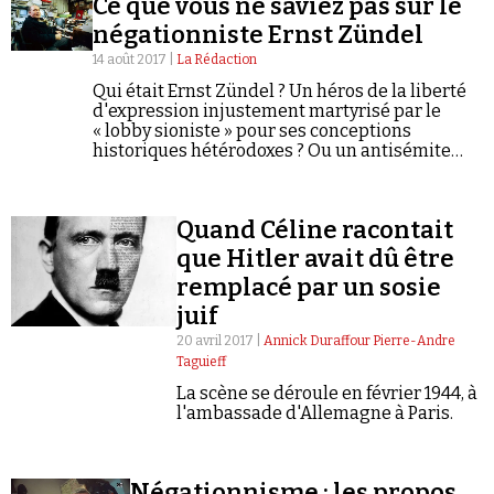
Ce que vous ne saviez pas sur le
négationniste Ernst Zündel
14 août 2017 |
La Rédaction
Qui était Ernst Zündel ? Un héros de la liberté
d'expression injustement martyrisé par le
« lobby sioniste » pour ses conceptions
historiques hétérodoxes ? Ou un antisémite
fanatique qui trouva des supporters jusque
dans les franges les plus douteuses de la
gauche radicale ?
Quand Céline racontait
que Hitler avait dû être
remplacé par un sosie
juif
20 avril 2017 |
Annick Duraffour Pierre-Andre
Taguieff
La scène se déroule en février 1944, à
l'ambassade d'Allemagne à Paris.
Négationnisme : les propos