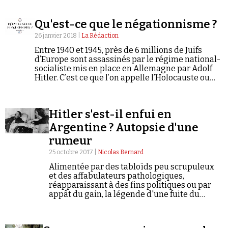
de son intrigue : les prétendues origines juives
d'Hitler.
Qu'est-ce que le négationnisme ?
26 janvier 2018 |
La Rédaction
Entre 1940 et 1945, près de 6 millions de Juifs
d’Europe sont assassinés par le régime national-
socialiste mis en place en Allemagne par Adolf
Hitler. C’est ce que l’on appelle l’Holocauste ou
encore la « Shoah ». Mais beaucoup de gens dans
le monde pensent qu’il s’agit d’un mythe fabriqué
de toutes pièces ou que l’histoire de ce génocide
Hitler s'est-il enfui en
a été grandement exagérée...
Argentine ? Autopsie d'une
rumeur
25 octobre 2017 |
Nicolas Bernard
Alimentée par des tabloïds peu scrupuleux
et des affabulateurs pathologiques,
réapparaissant à des fins politiques ou par
appât du gain, la légende d'une fuite du
dictateur allemand en Amérique latine n'en
finit pas d'intriguer.