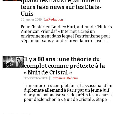
quand les nazis répandaient
leurs fake news sur les Etats-
Unis
25 janvier 2019 |
La Rédaction
Pour l'historien Bradley Hart, auteur de "Hitler’s
American Friends", « Internet a créé un
environnement dans lequel l'extrémisme peut
Faire un don
s'épanouir sans grande surveillance et avec
peu de conséquences sociales ou
professionnelles pour ceux qui propagent la
haine de manière anonyme ».
Il y a 80 ans : une théorie du
complot comme prétexte à la
« Nuit de Cristal »
Demander à Vera
9 novembre 2018 |
Emmanuel Debono
Transmué en « complot juif », l'assassinat d'un
diplomate allemand à Paris par un jeune Juif
d'origine polonaise sert de prétexte aux nazis
pour déclencher la « Nuit de Cristal », étape
cruciale de la persécution anti-juive dans
l'avant-guerre.