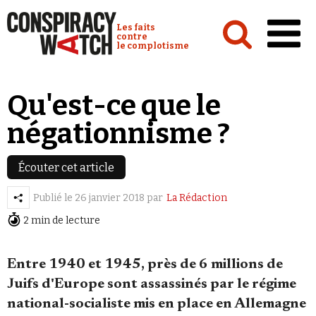
Cookies management panel
Conspiracy Watch :
Les faits
contre
le complotisme
Accueil
Qu'est-ce que le
Analyses
négationnisme ?
Conspipédia
Vidéos
Écouter cet article
Émissions
Publié le
26 janvier 2018
par
La Rédaction
2 min de lecture
Revues de presse
Entre 1940 et 1945, près de 6 millions de
Juifs d'Europe sont assassinés par le régime
national-socialiste mis en place en Allemagne
Newsletter