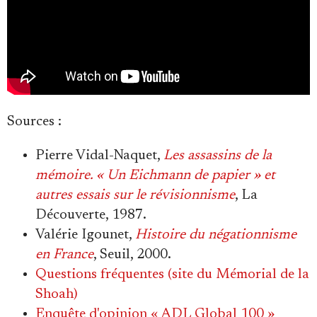
Se connecter
Sources :
Pierre Vidal-Naquet,
Les assassins de la
mémoire. « Un Eichmann de papier » et
autres essais sur le révisionnisme
, La
Découverte, 1987.
Valérie Igounet,
Histoire du négationnisme
en France
, Seuil, 2000.
Questions fréquentes (site du Mémorial de la
Shoah)
Enquête d'opinion « ADL Global 100 »