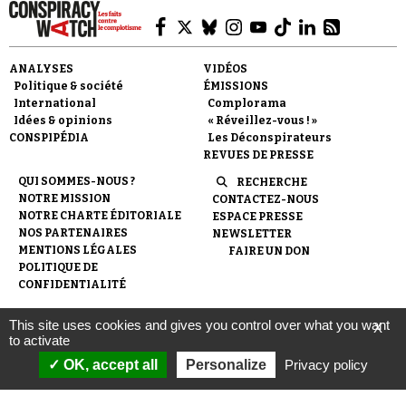
ANALYSES
VIDÉOS
Politique & société
ÉMISSIONS
International
Complorama
Idées & opinions
« Réveillez-vous ! »
CONSPIPÉDIA
Les Déconspirateurs
REVUES DE PRESSE
QUI SOMMES-NOUS ?
RECHERCHE
NOTRE MISSION
CONTACTEZ-NOUS
NOTRE CHARTE ÉDITORIALE
ESPACE PRESSE
NOS PARTENAIRES
NEWSLETTER
MENTIONS LÉGALES
FAIRE UN DON
POLITIQUE DE
CONFIDENTIALITÉ
This site uses cookies and gives you control over what you want
X
© 2007-
2026
Conspiracy Watch
| Une réalisation de
to activate
l'Observatoire du conspirationnisme (association loi de 1901) avec
le soutien de la Fondation pour la Mémoire de la Shoah.
OK, accept all
Personalize
Privacy policy