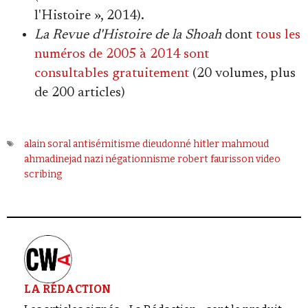
l'Histoire », 2014).
La Revue d'Histoire de la Shoah
dont
tous les
numéros de 2005 à 2014 sont
consultables gratuitement
(20 volumes, plus
de 200 articles)
alain soral
antisémitisme
dieudonné
hitler
mahmoud
ahmadinejad
nazi
négationnisme
robert faurisson
video
scribing
LA RÉDACTION