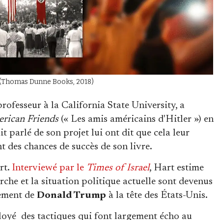
rt (Thomas Dunne Books, 2018)
 professeur à la California State University, a
erican Friends
(« Les amis américains d'Hitler ») en
t parlé de son projet lui ont dit que cela leur
nt des chances de succès de son livre.
rt.
Interviewé par le
Times of Israel
, Hart estime
erche et la situation politique actuelle sont devenus
nement de
Donald Trump
à la tête des États-Unis.
loyé des tactiques qui font largement écho au