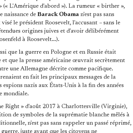
(« L'Amérique d'abord »). La rumeur « birther »,
de naissance de
Barack Obama
n'est pas sans
t visé le président Roosevelt, l'accusant
–
sans le
tendues origines juives et d'avoir délibérément
senfeld à Roosevelt...).
ssi que la guerre en Pologne et en Russie était
re et que la presse américaine œuvrait secrètement
ontre une Allemagne décrite comme pacifique.
prenaient en fait les principaux messages de la
 espions nazis aux États-Unis à la fin des années
e mondiale.
 Right » d'août 2017 à Charlottesville (Virginie),
bition de symboles de la suprématie blanche mêlés à
itionnelle, n'est pas sans rappeler un passé réprimé,
 guerre, juste avant que les citoyens ne