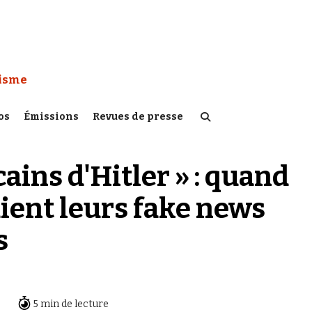
 Watch :
tisme
os
Émissions
Revues de presse
ains d'Hitler » : quand
ient leurs fake news
s
5 min de lecture