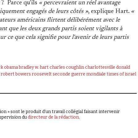
 ? Parce qu'ils
« percevraient un réel avantage
itiquement engagés de leurs côtés »
, explique Hart.
«
ateurs américains flirtent délibérément avec le
ant que les deux grands partis soient vigilants à
sur ce que cela signifie pour l'avenir de leurs partis
ck obama
bradley w. hart
charles coughlin
charlottesville
donald
robert bowers
roosevelt
seconde guerre mondiale
times of israel
on » sont le produit d’un travail collégial faisant intervenir
supervision du
directeur de la rédaction
.