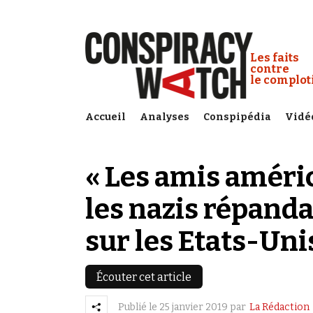
Cookies management panel
Conspiracy
Les faits
contre
le complo
Accueil
Analyses
Conspipédia
Vidé
« Les amis améric
les nazis répanda
sur les Etats-Uni
Écouter cet article
Publié le
25 janvier 2019
par
La Rédaction