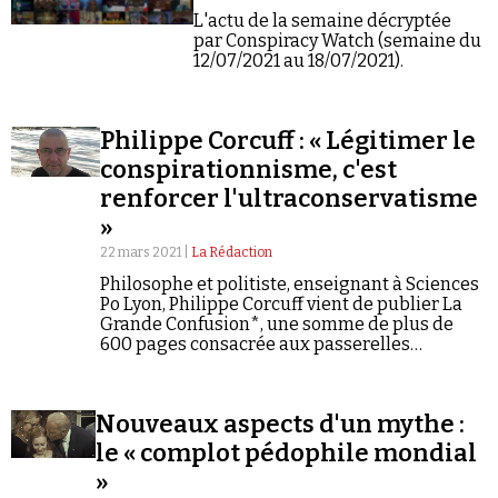
Se connecter
L'actu de la semaine décryptée
par Conspiracy Watch (semaine du
12/07/2021 au 18/07/2021).
Philippe Corcuff : « Légitimer le
conspirationnisme, c'est
renforcer l'ultraconservatisme
»
22 mars 2021 |
La Rédaction
Philosophe et politiste, enseignant à Sciences
Po Lyon, Philippe Corcuff vient de publier La
Grande Confusion*, une somme de plus de
600 pages consacrée aux passerelles
idéologiques entre la gauche et la droite, y
compris la plus extrême. Entretien.
Nouveaux aspects d'un mythe :
le « complot pédophile mondial
»