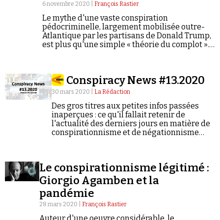
6 novembre 2020 |
François Rastier
Le mythe d'une vaste conspiration
pédocriminelle, largement mobilisée outre-
Atlantique par les partisans de Donald Trump,
est plus qu'une simple « théorie du complot ».
Pour François Rastier, cette croyance prospère
sur un choix délibéré en faveur de l'ignorance.
Conspiracy News #13.2020
30 mars 2020 |
La Rédaction
Des gros titres aux petites infos passées
inaperçues : ce qu'il fallait retenir de
l'actualité des derniers jours en matière de
conspirationnisme et de négationnisme
(semaine du 23/03/2020 au 29/03/2020).
Le conspirationnisme légitimé :
Giorgio Agamben et la
pandémie
28 mars 2020 |
François Rastier
Auteur d'une oeuvre considérable, le