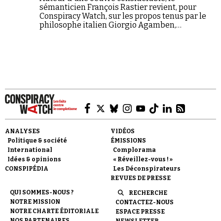
sémanticien François Rastier revient, pour
Conspiracy Watch, sur les propos tenus par le
philosophe italien Giorgio Agamben,
théoricien de « l'état d'exception », au sujet des
mesures prises par les pouvoirs publics pour
endiguer l'épidémie de coronavirus.
ANALYSES
VIDÉOS
Politique & société
ÉMISSIONS
International
Complorama
Idées & opinions
« Réveillez-vous ! »
CONSPIPÉDIA
Les Déconspirateurs
REVUES DE PRESSE
QUI SOMMES-NOUS ?
RECHERCHE
NOTRE MISSION
CONTACTEZ-NOUS
NOTRE CHARTE ÉDITORIALE
ESPACE PRESSE
NOS PARTENAIRES