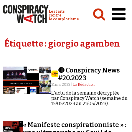
Cookies management panel
Conspiracy Watch :
Les faits
contre
le complotisme
Accueil
Étiquette :
giorgio agamben
Analyses
Conspipédia
🔴 Conspiracy News
Vidéos
#20.2023
Émissions
21 mai 2023 |
La Rédaction
L'actu de la semaine décryptée
Revues de presse
par Conspiracy Watch (semaine du
15/05/2023 au 21/05/2023).
« Manifeste conspirationniste » :
Newsletter