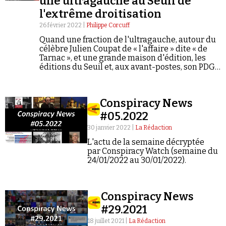
une ultragauche au Seuil de
l'extrême droitisation
26 février 2022 |
Philippe Corcuff
Quand une fraction de l'ultragauche, autour du
célèbre Julien Coupat de « l'affaire » dite « de
Tarnac », et une grande maison d'édition, les
éditions du Seuil et, aux avant-postes, son PDG
Faire un don
de gauche Hugues Jallon, coopèrent en
justifiant le conspirationnisme et des
rapprochements avec l'extrême droite…
Conspiracy News
#05.2022
30 janvier 2022 |
La Rédaction
L'actu de la semaine décryptée
Demander à Vera
par Conspiracy Watch (semaine du
24/01/2022 au 30/01/2022).
Conspiracy News
#29.2021
18 juillet 2021 |
La Rédaction