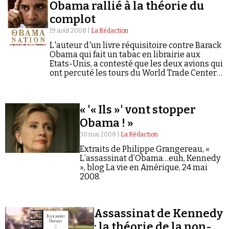
Se connecter
Obama rallié à la théorie du
complot
19 août 2008 |
La Rédaction
L'auteur d'un livre réquisitoire contre Barack
Obama qui fait un tabac en librairie aux
Etats-Unis, a contesté que les deux avions qui
ont percuté les tours du World Trade Center à
New York le 11 septembre 2001 soient la
seule…
« '« Ils »' vont stopper
Obama ! »
30 mai 2008 |
La Rédaction
Extraits de Philippe Grangereau, «
L’assassinat d’Obama…euh, Kennedy
», blog La vie en Amérique, 24 mai
2008.
Assassinat de Kennedy
: la théorie de la non-