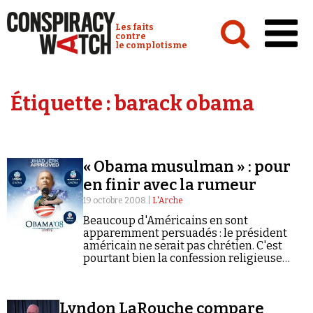
Cookies management panel
Conspiracy Watch :
Les faits
contre
le complotisme
Accueil
Étiquette :
barack obama
Analyses
Conspipédia
« Obama musulman » : pour
Vidéos
en finir avec la rumeur
Émissions
19 octobre 2008 |
L'Arche
Beaucoup d'Américains en sont
Revues de presse
apparemment persuadés : le président
américain ne serait pas chrétien. C'est
pourtant bien la confession religieuse
dont il se réclame.
Newsletter
Lyndon LaRouche compare