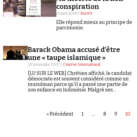
conspiration
21 avril 2008 |
Rue89
Elle répond mieux au principe de
parcimonie.
Barack Obama accusé d'être
une « taupe islamique »
30 novembre 2007 |
Courrier International
[LU SUR LE WEB] Chrétien affiché, le candidat
démocrate est souvent considéré comme un
musulman parce qu'il a passé une partie de
son enfance en Indonésie. Malgré ses
démentis, les attaques se poursuivent dans
l'espoir de le voir trébucher.
« Précédent
1
…
8
9
10