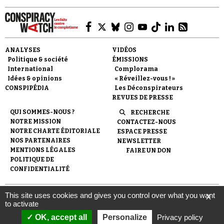
ANALYSES
VIDÉOS
Politique & société
ÉMISSIONS
International
Complorama
Idées & opinions
« Réveillez-vous ! »
CONSPIPÉDIA
Les Déconspirateurs
REVUES DE PRESSE
QUI SOMMES-NOUS ?
RECHERCHE
NOTRE MISSION
CONTACTEZ-NOUS
NOTRE CHARTE ÉDITORIALE
ESPACE PRESSE
NOS PARTENAIRES
NEWSLETTER
MENTIONS LÉGALES
FAIRE UN DON
POLITIQUE DE
CONFIDENTIALITÉ
This site uses cookies and gives you control over what you want
X
© 2007-
2026
Conspiracy Watch
| Une réalisation de
to activate
l'Observatoire du conspirationnisme (association loi de 1901) avec
le soutien de la Fondation pour la Mémoire de la Shoah.
OK, accept all
Personalize
Privacy policy