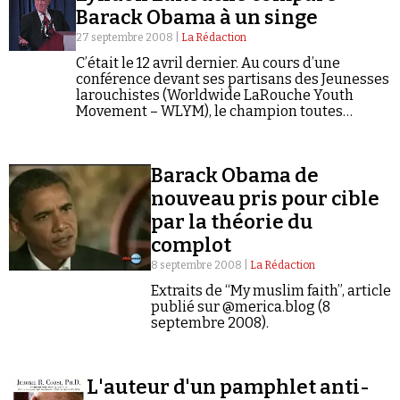
Barack Obama à un singe
27 septembre 2008 |
La Rédaction
C’était le 12 avril dernier. Au cours d’une
conférence devant ses partisans des Jeunesses
larouchistes (Worldwide LaRouche Youth
Movement – WLYM), le champion toutes
catégories de la théorie du complot, Lyndon
Faire un don
LaRouche, grand ami de Thierry Meyssan, a
tenu des…
Barack Obama de
nouveau pris pour cible
par la théorie du
complot
Demander à Vera
8 septembre 2008 |
La Rédaction
Extraits de “My muslim faith”, article
publié sur @merica.blog (8
septembre 2008).
L'auteur d'un pamphlet anti-