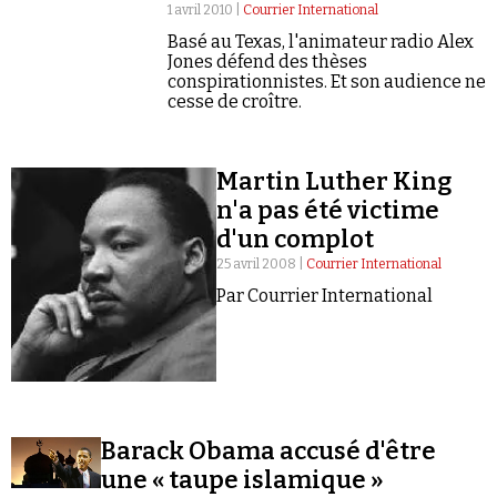
Se connecter
1 avril 2010 |
Courrier International
Basé au Texas, l'animateur radio Alex
Jones défend des thèses
conspirationnistes. Et son audience ne
cesse de croître.
Martin Luther King
n'a pas été victime
d'un complot
25 avril 2008 |
Courrier International
Par Courrier International
Barack Obama accusé d'être
une « taupe islamique »