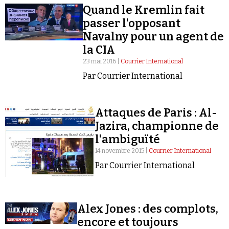
Quand le Kremlin fait
passer l'opposant
Navalny pour un agent de
la CIA
23 mai 2016 |
Courrier International
Faire un don
Par Courrier International
Attaques de Paris : Al-
Jazira, championne de
l'ambiguïté
14 novembre 2015 |
Courrier International
Demander à Vera
Par Courrier International
Alex Jones : des complots,
encore et toujours