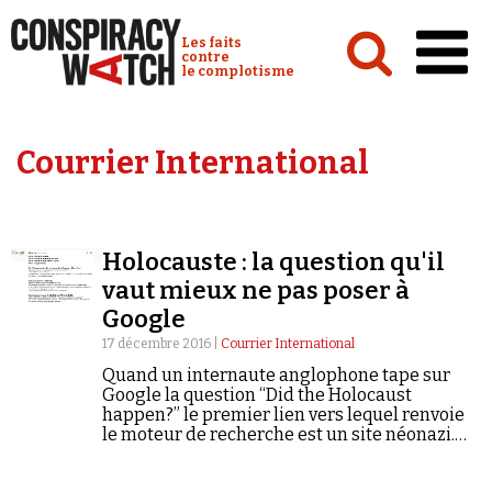
Cookies management panel
Conspiracy Watch :
Les faits
contre
le complotisme
Accueil
Courrier International
Analyses
Conspipédia
Holocauste : la question qu'il
Vidéos
vaut mieux ne pas poser à
Émissions
Google
17 décembre 2016 |
Courrier International
Revues de presse
Quand un internaute anglophone tape sur
Google la question “Did the Holocaust
happen?” le premier lien vers lequel renvoie
le moteur de recherche est un site néonazi.
“Top 10 des raisons montrant que l’Holocauste
n’a pas eu lieu.” Voici le…
Newsletter