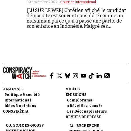
30 novembre 2007 |
Courrier International
[LU SUR LE WEB] Chrétien affiché, le candidat
démocrate est souvent considéré comme un
musulman parce qu'il a passé une partie de
son enfance en Indonésie. Malgré ses
démentis, les attaques se poursuivent dans
l'espoir de le voir trébucher.
ANALYSES
VIDÉOS
Politique & société
ÉMISSIONS
International
Complorama
Idées & opinions
« Réveillez-vous ! »
CONSPIPÉDIA
Les Déconspirateurs
REVUES DE PRESSE
QUI SOMMES-NOUS ?
RECHERCHE