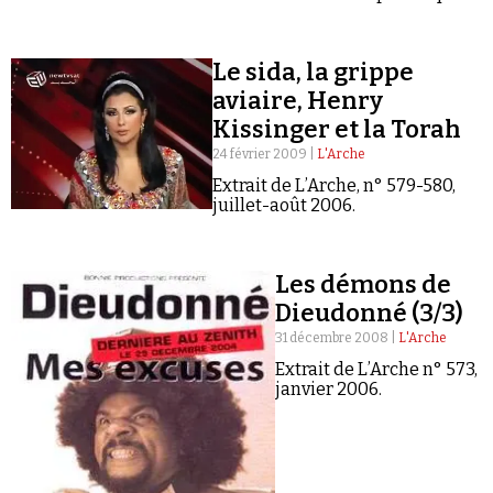
vous croyez. C’est un complot sioniste visant à
faire échouer le…
Le sida, la grippe
aviaire, Henry
Kissinger et la Torah
24 février 2009 |
L'Arche
Faire un don
Extrait de L’Arche, n° 579-580,
juillet-août 2006.
Les démons de
Dieudonné (3/3)
Demander à Vera
31 décembre 2008 |
L'Arche
Extrait de L’Arche n° 573,
janvier 2006.