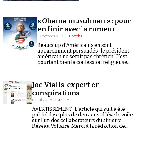
« Obama musulman » : pour
en finir avec la rumeur
19 octobre 2008 |
L'Arche
Beaucoup d'Américains en sont
apparemment persuadés : le président
américain ne serait pas chrétien. C'est
pourtant bien la confession religieuse
dont il se réclame.
Joe Vialls, expert en
conspirations
8 mai 2008 |
L'Arche
AVERTISSEMENT : L'article qui suit a été
publié il y a plus de deux ans. Il lève le voile
sur l'un des collaborateurs du sinistre
Réseau Voltaire. Merci à la rédaction de
L'Arche de nous avoir autorisé à le
reproduire…