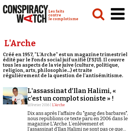
Cookies management panel
Conspiracy Watch :
Les faits
contre
le complotisme
Accueil
L'Arche
Analyses
Créé en 1957, "L’Arche" est un magazine trimestriel
Conspipédia
édité par le Fonds social juif unifié (FSJU). Il couvre
tous les aspects de la vie juive (culture, politique,
Vidéos
religion, arts, philosophie...) et traite
régulièrement de la question de l'antisémitisme.
Émissions
L'assassinat d'Ilan Halimi, «
Revues de presse
c'est un complot sioniste » !
11 février 2016 |
L'Arche
Dix ans après l'affaire du "gang des barbares",
nous republions ce texte paru en 2006 dans le
magazine L'Arche. L’enlèvement et
Newsletter
l’assassinat d’Ilan Halimi ne sont pas ce que