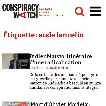
Cookies management panel
Conspiracy Watch :
Les faits
contre
le complotisme
Accueil
Étiquette :
aude lancelin
Analyses
Conspipédia
Didier Maïsto, itinéraire
Vidéos
d'une radicalisation
Émissions
23 juillet 2026 |
David Medioni
De la critique des médias à l'apologie de
Revues de presse
la « guérilla permanente », l'ancien
patron de Sud Radio a basculé en quinze
ans dans le conspirationnisme intégral.
Newsletter
Mort d'Olivier Marleix :