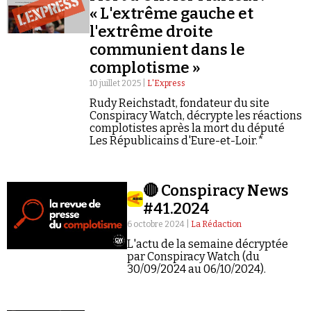
« L'extrême gauche et
l'extrême droite
communient dans le
complotisme »
10 juillet 2025 |
L'Express
Faire un don
Rudy Reichstadt, fondateur du site
Conspiracy Watch, décrypte les réactions
complotistes après la mort du député
Les Républicains d'Eure-et-Loir.*
🔴 Conspiracy News
#41.2024
Demander à Vera
6 octobre 2024 |
La Rédaction
L'actu de la semaine décryptée
par Conspiracy Watch (du
30/09/2024 au 06/10/2024).