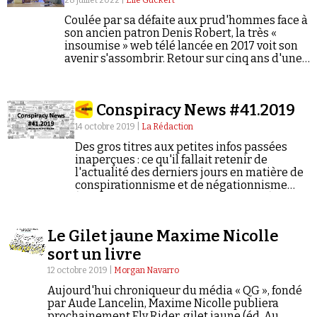
28 juillet 2022 |
Élie Guckert
Coulée par sa défaite aux prud'hommes face à
son ancien patron Denis Robert, la très «
insoumise » web télé lancée en 2017 voit son
avenir s'assombrir. Retour sur cinq ans d'une
information « alternative » aux accents
complotistes et poutinophiles.
Conspiracy News #41.2019
14 octobre 2019 |
La Rédaction
Des gros titres aux petites infos passées
inaperçues : ce qu'il fallait retenir de
l'actualité des derniers jours en matière de
conspirationnisme et de négationnisme
(semaine du 07/10/2019 au 13/10/2019).
Le Gilet jaune Maxime Nicolle
sort un livre
12 octobre 2019 |
Morgan Navarro
Aujourd'hui chroniqueur du média « QG », fondé
par Aude Lancelin, Maxime Nicolle publiera
prochainement Fly Rider, gilet jaune (éd. Au