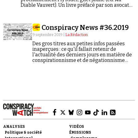
Diable Vauvert). Un livre préfacé par son avocat
Juan Branco et dans lequel celui qui s'est illustré
depuis le début du mouvement des Gilets jaunes
par ses nombreuses prises de position
Conspiracy News #36.2019
complotistes entend répondre à ses détracteurs.
9 septembre 2019 |
La Rédaction
Des gros titres aux petites infos passées
inaperçues : ce qu'il fallait retenir de
l'actualité des derniers jours en matière de
conspirationnisme et de négationnisme
(semaine du 02/09/2019 au 08/09/2019).
ANALYSES
VIDÉOS
Politique & société
ÉMISSIONS