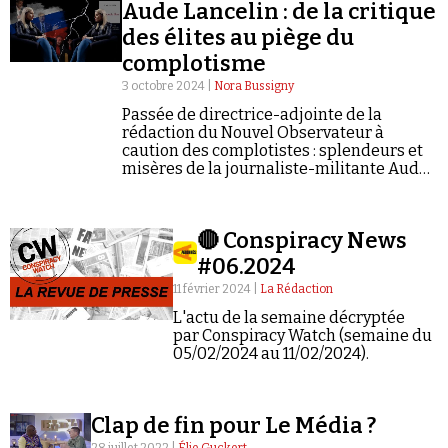
Se connecter
Aude Lancelin : de la critique
des élites au piège du
complotisme
3 octobre 2024 |
Nora Bussigny
Passée de directrice-adjointe de la
rédaction du Nouvel Observateur à
caution des complotistes : splendeurs et
misères de la journaliste-militante Aude
Lancelin.
🔴 Conspiracy News
#06.2024
11 février 2024 |
La Rédaction
L'actu de la semaine décryptée
par Conspiracy Watch (semaine du
05/02/2024 au 11/02/2024).
Clap de fin pour Le Média ?