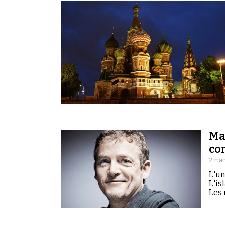
Ma
co
2 mar
L'un
L'is
Les 