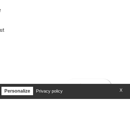
e
but
X
Personalize
Privacy policy
« Précédent
1
2
3
Suivant »