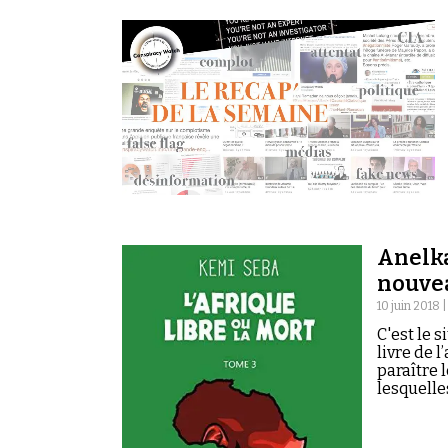
Anelka
nouvea
10 juin 2018 
C'est le s
livre de 
paraître 
lesquelle