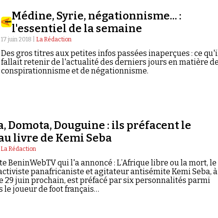
Médine, Syrie, négationnisme... :
l'essentiel de la semaine
17 juin 2018 |
La Rédaction
Des gros titres aux petites infos passées inaperçues : ce qu'i
fallait retenir de l'actualité des derniers jours en matière d
conspirationnisme et de négationnisme.
, Domota, Douguine : ils préfacent le
u livre de Kemi Seba
|
La Rédaction
ite BeninWebTV qui l'a annoncé : L’Afrique libre ou la mort, le
l’activiste panafricaniste et agitateur antisémite Kemi Seba, à
le 29 juin prochain, est préfacé par six personnalités parmi
s le joueur de foot français…