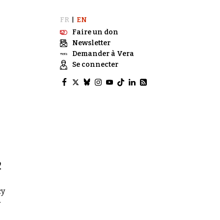
FR
EN
|
Faire un don
Newsletter
Demander à Vera
Se connecter
2
cy
.