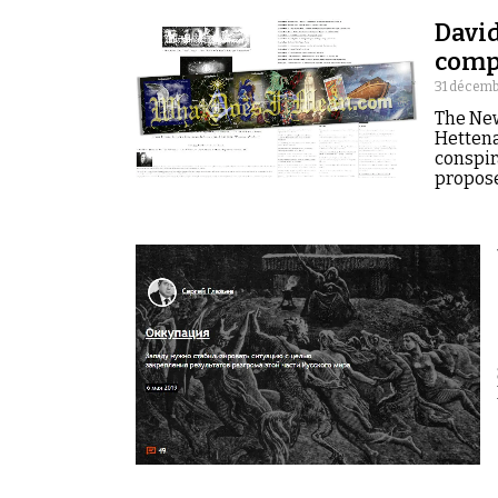
David
compl
31 décemb
The New
Hettena
conspir
propose