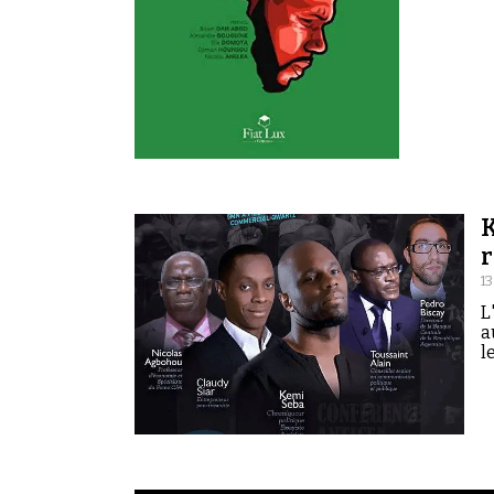
K
r
13
L
a
l