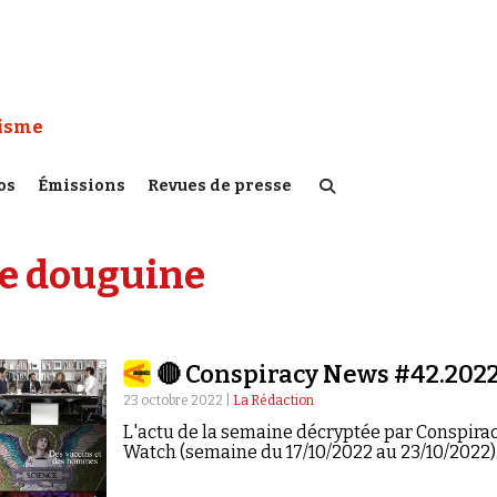
 Watch :
tisme
os
Émissions
Revues de presse
e douguine
🔴 Conspiracy News #42.202
23 octobre 2022 |
La Rédaction
L'actu de la semaine décryptée par Conspira
Watch (semaine du 17/10/2022 au 23/10/2022)