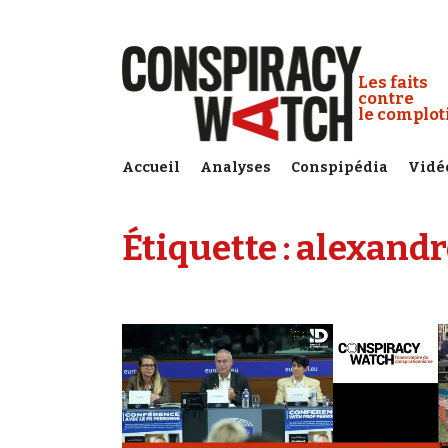
Cookies management panel
Conspiracy
Les faits
contre
le complo
Accueil
Analyses
Conspipédia
Vidé
Étiquette :
alexandr