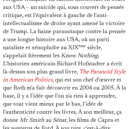
aux USA – un suicide qui, sous couvert de pensée
critique, est l'équivalent à gauche de l'anti-
intellectualisme de droite ayant amené la victoire
de Trump. La haine paranoïaque contre la pensée
a une longue histoire aux USA, où un parti
ème
nataliste et xénophobe au XIX
siècle,
s'appelait fièrement les
Know Nothing
.
L'historien américain Richard Hofstadter a écrit
là-dessus son plus grand livre,
The Paranoïd Style
in American Politics
, qui est son chef d'œuvre et
que Roth m'a fait découvrir en 2004 ou 2005. À la
base, il y a l'idée que l'on n'a rien à apprendre,
que tout vient mieux par le bas, l'idée de
l'authenticité contre les livres. À son meilleur, ça
donne
Mr Smith au Sénat
, les films de Capra et
les westerns de Ford. À son pire, c'est-à-dire