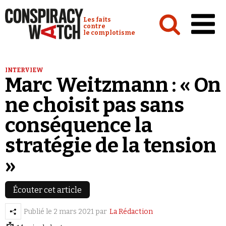
Cookies management panel
Conspiracy Watch :
Les faits
contre
le complotisme
Accueil
INTERVIEW
Marc Weitzmann : « On
Analyses
ne choisit pas sans
Conspipédia
conséquence la
Vidéos
stratégie de la tension
Émissions
»
Revues de presse
Écouter cet article
Publié le
2 mars 2021
par
La Rédaction
Newsletter