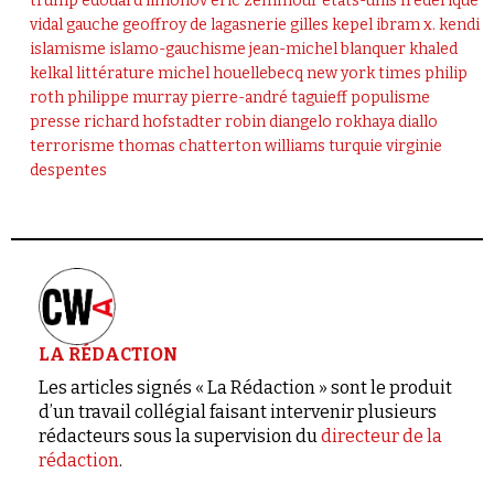
trump
édouard limonov
eric zemmour
etats-unis
frédérique
vidal
gauche
geoffroy de lagasnerie
gilles kepel
ibram x. kendi
islamisme
islamo-gauchisme
jean-michel blanquer
khaled
kelkal
littérature
michel houellebecq
new york times
philip
roth
philippe murray
pierre-andré taguieff
populisme
presse
richard hofstadter
robin diangelo
rokhaya diallo
terrorisme
thomas chatterton williams
turquie
virginie
despentes
LA RÉDACTION
Les articles signés « La Rédaction » sont le produit
d’un travail collégial faisant intervenir plusieurs
rédacteurs sous la supervision du
directeur de la
rédaction
.