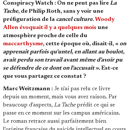
Se connecter
Conspiracy Watch : On ne peut pas lire
La
Tache
, de Philip Roth, sans y voir une
préfiguration de la
cancel culture
.
Woody
Allen évoquait il y a quelques mois
une
atmosphère proche de celle du
maccarthysme
, cette époque où, disait-il, «
on
apprenait parfois qu'untel, en allant au boulot,
avait perdu son travail avant même d'avoir pu
se défendre de ce dont on l'accusait ».
Est-ce
que vous partagez ce constat ?
Marc Weitzmann :
Je n'ai pas relu ce livre
depuis un moment, mais vous avez raison. Par
beaucoup d'aspects,
La Tache
prédit ce qui se
passe en ce moment sur les campus américains.
Le roman retrace aussi parfaitement bien
l'origine française du suicide intellectuel en cours