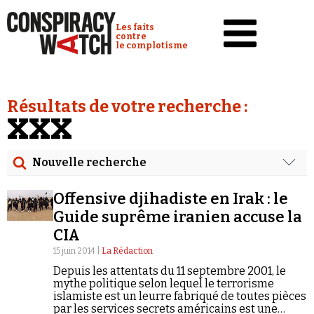
Cookies management panel
Conspiracy Watch :
Les faits
contre
le complotisme
Accueil
Résultats de votre recherche :
Analyses
XXX
Conspipédia
Nouvelle recherche
Vidéos
Rechercher
Émissions
Offensive djihadiste en Irak : le
Date
Guide suprême iranien accuse la
Revues de presse
CIA
Rechercher dans tous les contenus
15 juin 2014 |
La Rédaction
Newsletter
Depuis les attentats du 11 septembre 2001, le
Cibler votre recherche
Faire un don
mythe politique selon lequel le terrorisme
islamiste est un leurre fabriqué de toutes pièces
Demander à Vera
par les services secrets américains est une
Rechercher