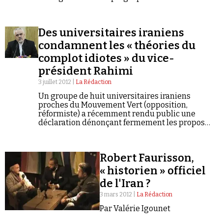
caractère antisémite et négationniste.
Des universitaires iraniens
condamnent les « théories du
complot idiotes » du vice-
président Rahimi
3 juillet 2012 |
La Rédaction
Un groupe de huit universitaires iraniens
proches du Mouvement Vert (opposition,
réformiste) a récemment rendu public une
déclaration dénonçant fermement les propos
antisémites du vice-président iranien,
Mohammed Reza Rahimi, et la propagation de «
théories du complot émanant d'esprits idiots…
Robert Faurisson,
« historien » officiel
de l'Iran ?
3 mars 2012 |
La Rédaction
Par Valérie Igounet