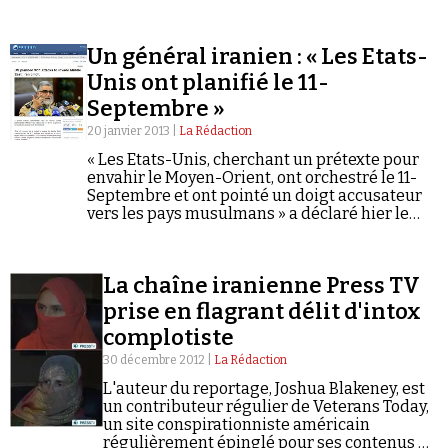
Un général iranien : « Les Etats-
Unis ont planifié le 11-
Septembre »
20 janvier 2013 |
La Rédaction
« Les Etats-Unis, cherchant un prétexte pour
envahir le Moyen-Orient, ont orchestré le 11-
Septembre et ont pointé un doigt accusateur
vers les pays musulmans » a déclaré hier le
général iranien Ahmad-Reza Pourdastan. Le
général Pourdastan ne fait que réitérer…
La chaîne iranienne Press TV
prise en flagrant délit d'intox
complotiste
30 décembre 2012 |
La Rédaction
L'auteur du reportage, Joshua Blakeney, est
un contributeur régulier de Veterans Today,
un site conspirationniste américain
régulièrement épinglé pour ses contenus à