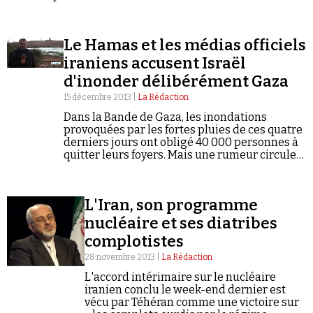
antienne d'un discours complotiste que
Se connecter
partagent aussi bien le 9/11 Truth Movement que
les Frères musulmans ou le régime iranien.
Le Hamas et les médias officiels
iraniens accusent Israël
d'inonder délibérément Gaza
15 décembre 2013 |
La Rédaction
Dans la Bande de Gaza, les inondations
provoquées par les fortes pluies de ces quatre
derniers jours ont obligé 40 000 personnes à
quitter leurs foyers. Mais une rumeur circule
depuis vendredi selon laquelle ces
inondations auraient en réalité été…
L'Iran, son programme
nucléaire et ses diatribes
complotistes
28 novembre 2013 |
La Rédaction
L'accord intérimaire sur le nucléaire
iranien conclu le week-end dernier est
vécu par Téhéran comme une victoire sur