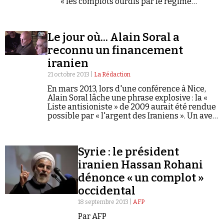
« les complots ourdis par le régime
sioniste ».
Le jour où... Alain Soral a
reconnu un financement
iranien
21 octobre 2013 |
La Rédaction
En mars 2013, lors d'une conférence à Nice,
Alain Soral lâche une phrase explosive : la «
Liste antisioniste » de 2009 aurait été rendue
possible par « l'argent des Iraniens ». Un aveu
tardif, aussitôt suivi d'une tentative de
rétropédalage.
Syrie : le président
iranien Hassan Rohani
dénonce « un complot »
occidental
18 septembre 2013 |
AFP
Par AFP