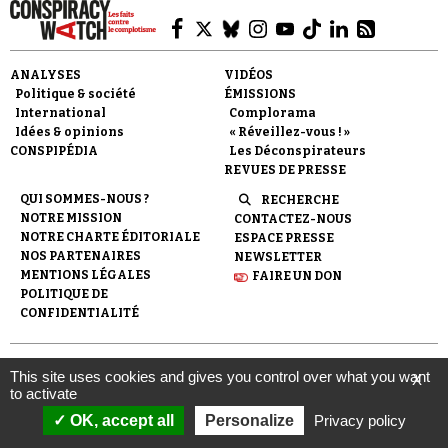
ANALYSES
VIDÉOS
Politique & société
ÉMISSIONS
International
Complorama
Idées & opinions
« Réveillez-vous ! »
CONSPIPÉDIA
Les Déconspirateurs
REVUES DE PRESSE
QUI SOMMES-NOUS ?
RECHERCHE
NOTRE MISSION
CONTACTEZ-NOUS
NOTRE CHARTE ÉDITORIALE
ESPACE PRESSE
NOS PARTENAIRES
NEWSLETTER
MENTIONS LÉGALES
FAIRE UN DON
POLITIQUE DE
CONFIDENTIALITÉ
© 2007-
2026
Conspiracy Watch
| Une réalisation de
This site uses cookies and gives you control over what you want
X
l'Observatoire du conspirationnisme (association loi de 1901) avec
to activate
le soutien de la Fondation pour la Mémoire de la Shoah.
OK, accept all
Personalize
Privacy policy