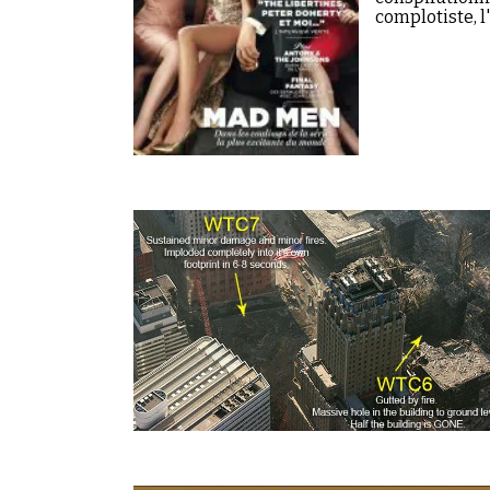
complotiste, 
ces quatre…