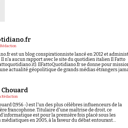
tidiano.fr
 Rédaction
no.fr est un blog conspirationniste lancé en 2012 et adminis
 n'a aucun rapport avec le site du quotidien italien Il Fatto
attoquotidiano.it). IlFattoQuotidiano.fr se donne pour missio
 une actualité géopolitique de grands médias étrangers jam
e Chouard
a Rédaction
uard (1956 -) est l'un des plus célèbres influenceurs de la
e francophone. Titulaire d'une maîtrise de droit, ce
d’informatique est pour la première fois placé sous les
 médiatiques en 2005, à la faveur du débat entourant…