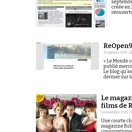
Rechercher dans tous les contenus
septembre
créée en 
réouvertu
Cibler votre recherche
Rechercher
ReOpen91
26 janvier 2013 |
« Le Monde ce
publié mercre
Le blog qu'a
dernier sur 
Le magazi
films de
5 novembre 2010 |
Une courte ch
magazine Rolli
conspirationn