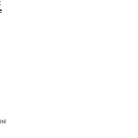
t
e
ité
e