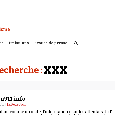
 Watch :
tisme
os
Émissions
Revues de presse
XXX
recherche :
n911.info
018 |
La Rédaction
tant comme un « site d’information » sur les attentats du 11