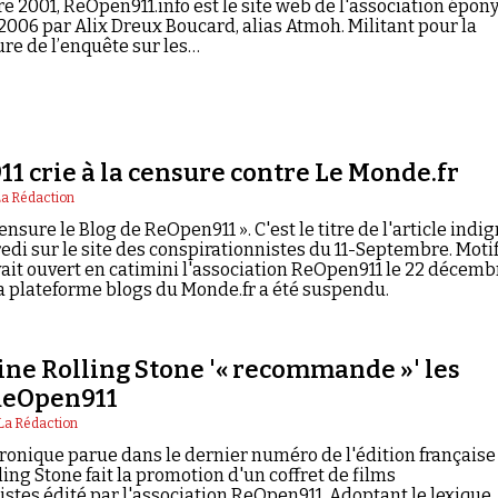
 2001, ReOpen911.info est le site web de l'association épo
2006 par Alix Dreux Boucard, alias Atmoh. Militant pour la
re de l’enquête sur les…
1 crie à la censure contre Le Monde.fr
La Rédaction
nsure le Blog de ReOpen911 ». C'est le titre de l'article indi
di sur le site des conspirationnistes du 11-Septembre. Motif
vait ouvert en catimini l'association ReOpen911 le 22 décemb
la plateforme blogs du Monde.fr a été suspendu.
ne Rolling Stone '« recommande »' les
 ReOpen911
La Rédaction
ronique parue dans le dernier numéro de l'édition française
ng Stone fait la promotion d'un coffret de films
istes édité par l'association ReOpen911. Adoptant le lexique