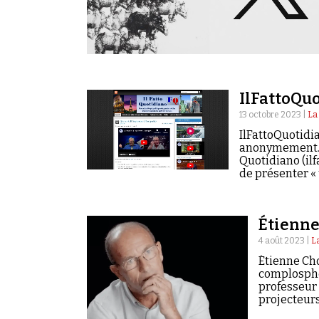
IlFattoQuo
13 octobre 2023 |
La
IlFattoQuotidia
anonymement. Il
Quotidiano (ilf
de présenter «
traduite…
Étienn
4 août 2023 |
L
Étienne Cho
complosphèr
professeur 
projecteurs