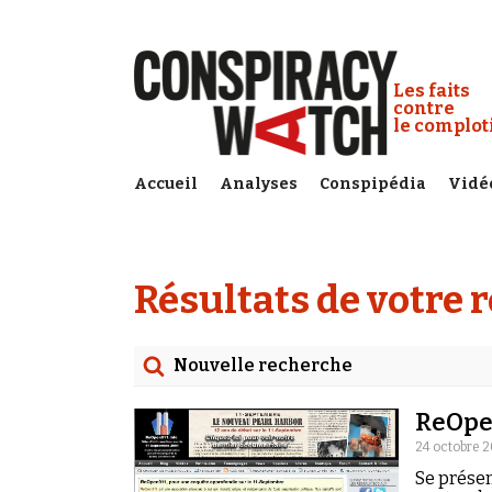
Cookies management panel
Conspiracy
Les faits
contre
le complo
Accueil
Analyses
Conspipédia
Vidé
Résultats de votre 
Nouvelle recherche
Rechercher
ReOpe
Date
24 octobre 2
Se présen