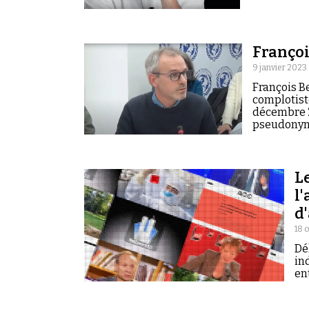
Françoi
9 janvier 2023
François B
complotist
décembre 20
pseudonyme
Le
l
d
18 
Dé
in
en