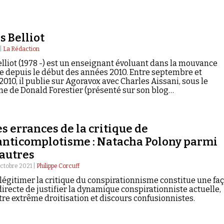
s Belliot
 |
La Rédaction
elliot (1978 -) est un enseignant évoluant dans la mouvance
e depuis le début des années 2010. Entre septembre et
10, il publie sur Agoravox avec Charles Aissani, sous le
 de Donald Forestier (présenté sur son blog…
s errances de la critique de
'anticomplotisme : Natacha Polony parmi
'autres
octobre 2021 |
Philippe Corcuff
légitimer la critique du conspirationnisme constitue une fa
directe de justifier la dynamique conspirationniste actuelle,
tre extrême droitisation et discours confusionnistes.