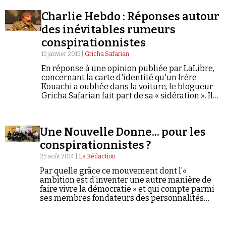
Charlie Hebdo : Réponses autour
des inévitables rumeurs
conspirationnistes
15 janvier 2015 |
Gricha Safarian
En réponse à une opinion publiée par LaLibre,
concernant la carte d'identité qu'un frère
Kouachi a oubliée dans la voiture, le blogueur
Gricha Safarian fait part de sa « sidération ». Il
évoque une « question lourde de sous-
entendus conspirationnistes » et des
« raisonnements biaisés ».
Une Nouvelle Donne... pour les
conspirationnistes ?
25 août 2014 |
La Rédaction
Par quelle grâce ce mouvement dont l’«
ambition est d’inventer une autre manière de
faire vivre la démocratie » et qui compte parmi
ses membres fondateurs des personnalités
engagées à gauche a-t-il pu attirer sur lui la
bienveillance d’un groupe d’extrême droite
comme Egalité & Réconciliation ?