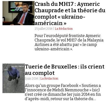
Crash du MH17 : Aymeric
Chauprade et la théorie du
complot « ukraino-
américain »
25 juillet 2014 |
La Rédaction
Pour l'eurodéputé frontiste Aymeric
Chauprade, le vol MH17 de la Malaysia
Airlines a été abattu par « le camp
ukraino-américain ».
Tuerie de Bruxelles : ils crient
au complot
1 juin 2014 |
La Rédaction
Alors qu'un groupe Facebook « Soutiens a
l'innocence de Mehdi Nemmouche » (sic)
s'est créé ce dimanche 1er juin 2014 en fin
d'après-midi, retour sur la théorie du
complot sur la tuerie du Musée juif de
Bruxelles.