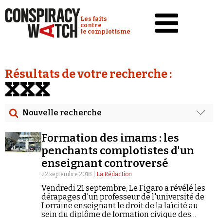
Cookies management panel
Conspiracy Watch :
Les faits
contre
le complotisme
Accueil
Résultats de votre recherche :
Analyses
XXX
Conspipédia
Nouvelle recherche
Vidéos
Rechercher
Émissions
Formation des imams : les
Date
penchants complotistes d'un
Revues de presse
enseignant controversé
Rechercher dans tous les contenus
22 septembre 2018 |
La Rédaction
Newsletter
Vendredi 21 septembre, Le Figaro a révélé les
Cibler votre recherche
Faire un don
dérapages d'un professeur de l'université de
Lorraine enseignant le droit de la laïcité au
Demander à Vera
sein du diplôme de formation civique des
Rechercher