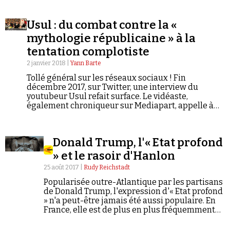
Parti populaire français (PPF) de Jacques Doriot,
décoré…
Usul : du combat contre la «
mythologie républicaine » à la
tentation complotiste
2 janvier 2018 |
Yann Barte
Tollé général sur les réseaux sociaux ! Fin
décembre 2017, sur Twitter, une interview du
youtubeur Usul refait surface. Le vidéaste,
également chroniqueur sur Mediapart, appelle à
« débloquer la démocratie » en « tabassant les
flics ». Usul n'est pas seulement en guerre contre la
« vision de la police très très Charlie » et ce qu'il
Donald Trump, l'« Etat profond
appelle de façon plus générale la « mythologie
républicaine ». Il semble aussi fasciné par la
» et le rasoir d'Hanlon
pensée « anti-système » d'Alain Soral et de ses
25 août 2017 |
Rudy Reichstadt
compagnons idéologiques que, paradoxalement, il
prétend combattre.
Popularisée outre-Atlantique par les partisans
de Donald Trump, l'expression d'« Etat profond
» n'a peut-être jamais été aussi populaire. En
France, elle est de plus en plus fréquemment
utilisée. Mais au fait, d'où vient-elle et, surtout :
l'« Etat profond » existe-t-il vraiment ?