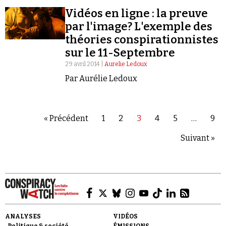
Vidéos en ligne : la preuve
par l'image? L'exemple des
théories conspirationnistes
sur le 11-Septembre
29 avril 2014 |
Aurelie Ledoux
Par Aurélie Ledoux
« Précédent
1
2
3
4
5
…
9
Suivant »
ANALYSES
VIDÉOS