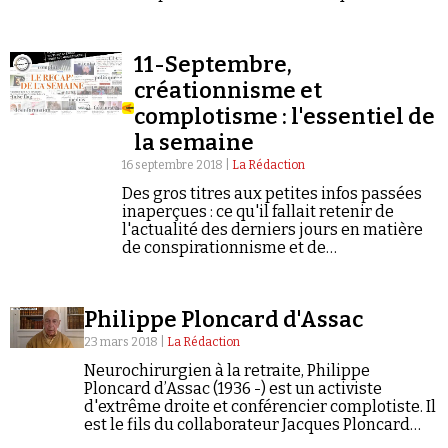
imams ouvert à Metz l'année dernière.
Se connecter
S'agissant de la laïcité, ce serait « un
enseignement à…
11-Septembre,
créationnisme et
complotisme : l'essentiel de
la semaine
16 septembre 2018 |
La Rédaction
Des gros titres aux petites infos passées
inaperçues : ce qu'il fallait retenir de
l'actualité des derniers jours en matière
de conspirationnisme et de
négationnisme.
Philippe Ploncard d'Assac
23 mars 2018 |
La Rédaction
Neurochirurgien à la retraite, Philippe
Ploncard d’Assac (1936 -) est un activiste
d'extrême droite et conférencier complotiste. Il
est le fils du collaborateur Jacques Ploncard
d’Assac, un proche d'Henry Coston, membre du