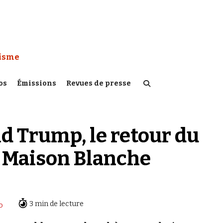
 Watch :
tisme
os
Émissions
Revues de presse
 Trump, le retour du
 Maison Blanche
3 min de lecture
o