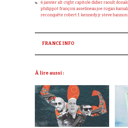
6 janvier
alt-right
capitole
didier raoult
donal
philippot
françois asselineau
joe rogan
kamala
reconquête
robert f. kennedy jr
steve bannon
FRANCE INFO
À lire aussi :