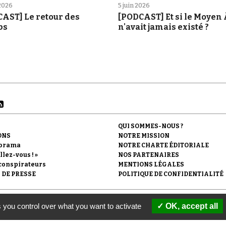
 2026
5 juin 2026
AST] Le retour des
[PODCAST] Et si le Moyen
bs
n'avait jamais existé ?
QUI SOMMES-NOUS ?
ONS
NOTRE MISSION
orama
NOTRE CHARTE ÉDITORIALE
llez-vous ! »
NOS PARTENAIRES
conspirateurs
MENTIONS LÉGALES
 DE PRESSE
POLITIQUE DE CONFIDENTIALITÉ
'Observatoire du conspirationnisme (association loi de 1901) avec le soutien de la F
 you control over what you want to activate
OK, accept all