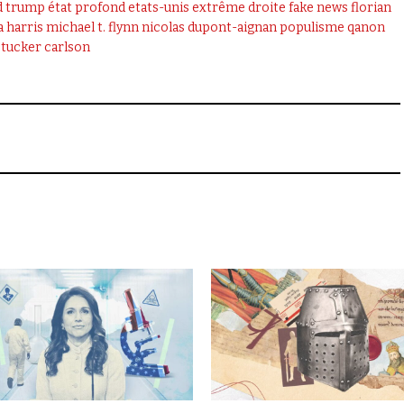
d trump
état profond
etats-unis
extrême droite
fake news
florian
 harris
michael t. flynn
nicolas dupont-aignan
populisme
qanon
tucker carlson