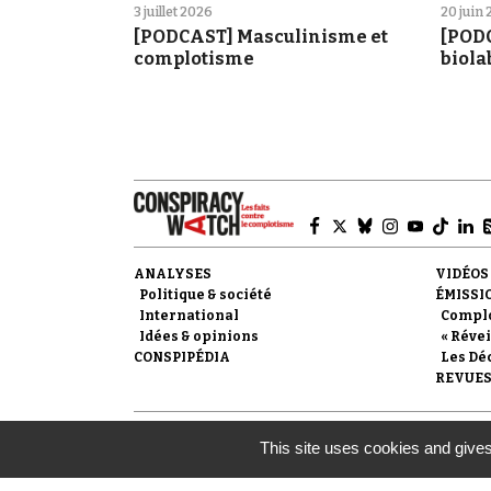
3 juillet 2026
20 juin
[PODCAST] Masculinisme et
[PODC
complotisme
biola
ANALYSES
VIDÉOS
Politique & société
ÉMISSI
International
Compl
Idées & opinions
« Révei
CONSPIPÉDIA
Les Dé
REVUES
© 2007-
2026
Conspiracy Watch
| Une réalisation de l
This site uses cookies and gives