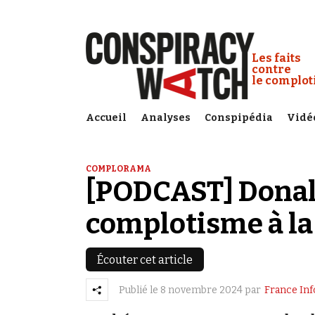
Cookies management panel
Conspiracy
Les faits
contre
le complo
Accueil
Analyses
Conspipédia
Vidé
COMPLORAMA
[PODCAST] Donald
complotisme à la
Écouter cet article
Publié le
8 novembre 2024
par
France Inf