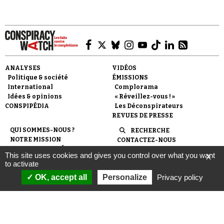
ANALYSES
VIDÉOS
Politique & société
ÉMISSIONS
International
Complorama
Idées & opinions
« Réveillez-vous ! »
CONSPIPÉDIA
Les Déconspirateurs
REVUES DE PRESSE
QUI SOMMES-NOUS ?
RECHERCHE
NOTRE MISSION
CONTACTEZ-NOUS
NOTRE CHARTE ÉDITORIALE
ESPACE PRESSE
This site uses cookies and gives you control over what you want
X
NOS PARTENAIRES
NEWSLETTER
to activate
MENTIONS LÉGALES
FAIRE UN DON
OK, accept all
Personalize
Privacy policy
POLITIQUE DE
CONFIDENTIALITÉ
© 2007-
2026
Conspiracy Watch
| Une réalisation de
l'Observatoire du conspirationnisme (association loi de 1901) avec