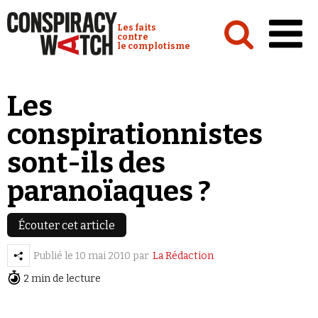
Cookies management panel
Conspiracy Watch :
Les faits
contre
le complotisme
Accueil
Les
Analyses
conspirationnistes
Conspipédia
sont-ils des
Vidéos
paranoïaques ?
Émissions
Revues de presse
Écouter cet article
Publié le
10 mai 2010
par
La Rédaction
2 min de lecture
Newsletter