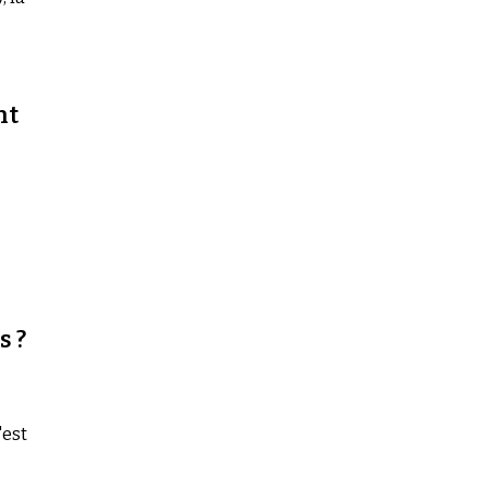
nt
s ?
'est