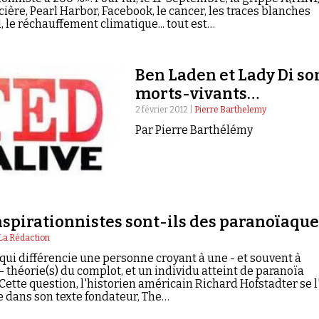
cière, Pearl Harbor, Facebook, le cancer, les traces blanches
l, le réchauffement climatique... tout est…
Ben Laden et Lady Di so
morts-vivants…
2 février 2012 |
Pierre Barthelemy
Par Pierre Barthélémy
nspirationnistes sont-ils des paranoïaque
La Rédaction
qui différencie une personne croyant à une - et souvent à
- théorie(s) du complot, et un individu atteint de paranoïa
 Cette question, l'historien américain Richard Hofstadter se l
e dans son texte fondateur, The…