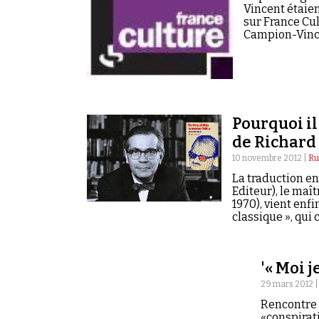
Vincent étaien
sur France Cul
Campion-Vince
menaces et…
Pourquoi il
de Richard
10 novembre 2012 |
Ru
La traduction en
Editeur), le maî
1970), vient enfi
classique », qui 
prolifération de
'« Moi 
29 mars 2012 
Rencontre 
«conspirati