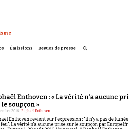
 Watch :
tisme
os
Émissions
Revues de presse
haël Enthoven : « La vérité n'a aucune pr
 le soupçon »
tembre 2016 |
Raphaël Enthoven
aël Enthoven revient sur l'expression : "il n'y a pas de fumée
 feu". La vérité n’a aucune prise sur le soupçon par Europe1fr