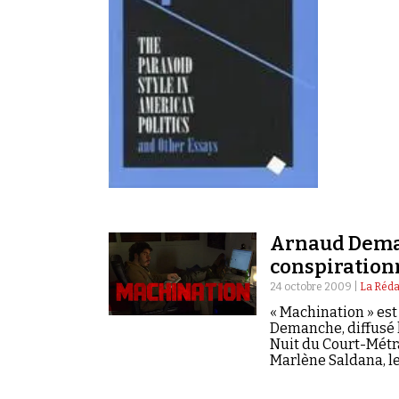
Arnaud Dema
conspiration
24 octobre 2009 |
La Réda
« Machination » est
Demanche, diffusé l
Nuit du Court-Métra
Marlène Saldana, le
Alexandre Pesle, B
Oukbi.