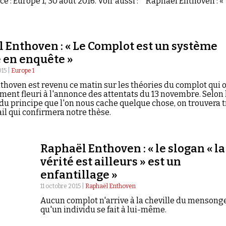
ce : Europe 1, 30 août 2016. Voir aussi : * Raphaël Enthoven : «
 Enthoven : « Le Complot est un système
 en enquête »
15 |
Europe 1
hoven est revenu ce matin sur les théories du complot qui 
nt fleuri à l'annonce des attentats du 13 novembre. Selon l
t du principe que l'on nous cache quelque chose, on trouvera t
ail qui confirmera notre thèse.
Raphaël Enthoven : « le slogan « la
vérité est ailleurs » est un
enfantillage »
11 octobre 2015 |
Raphaël Enthoven
Aucun complot n'arrive à la cheville du mensong
qu'un individu se fait à lui-même.