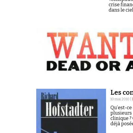
crise finan
dans le cie
Les co
10 mai 2010 |
Qu’est-ce 
plusieurs 
clinique ?
déjà posé