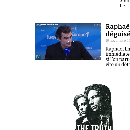
Sour
Le…
Raphaël
déguisé
19 novembre 20
Raphaël Ent
immédiateme
si l'on par
vite un dét