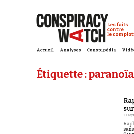
Cookies management panel
Conspiracy
Les faits
contre
le complo
Accueil
Analyses
Conspipédia
Vidé
Étiquette :
paranoïa
Rap
sur
13 sep
Raph
sans