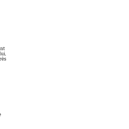
ont
ui,
rès
e