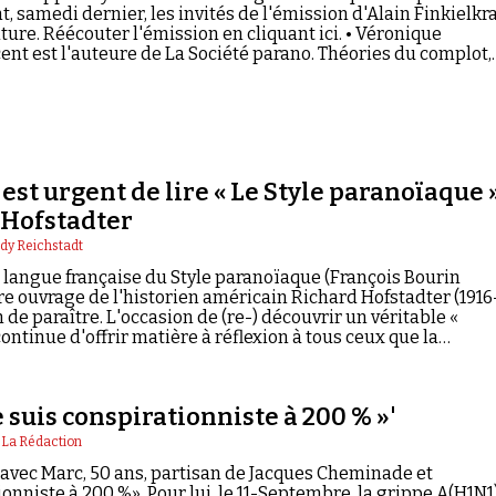
t, samedi dernier, les invités de l'émission d'Alain Finkielkr
ture. Réécouter l'émission en cliquant ici. • Véronique
nt est l'auteure de La Société parano. Théories du complot,
 est urgent de lire « Le Style paranoïaque 
 Hofstadter
dy Reichstadt
 langue française du Style paranoïaque (François Bourin
tre ouvrage de l'historien américain Richard Hofstadter (1916
n de paraître. L'occasion de (re-) découvrir un véritable «
continue d'offrir matière à réflexion à tous ceux que la
s théories du complot inquiète.
je suis conspirationniste à 200 % »'
|
La Rédaction
avec Marc, 50 ans, partisan de Jacques Cheminade et
onniste à 200 %». Pour lui, le 11-Septembre, la grippe A(H1N1)