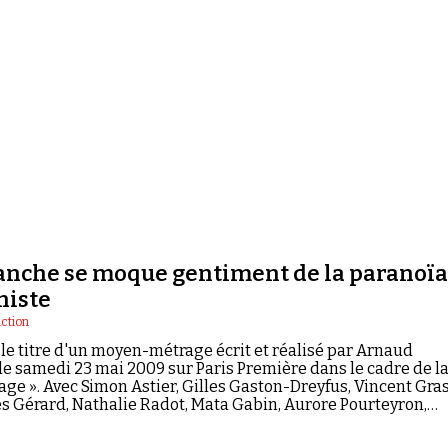
nche se moque gentiment de la paranoïa
niste
ction
 le titre d'un moyen-métrage écrit et réalisé par Arnaud
e samedi 23 mai 2009 sur Paris Première dans le cadre de la
ge ». Avec Simon Astier, Gilles Gaston-Dreyfus, Vincent Gras
s Gérard, Nathalie Radot, Mata Gabin, Aurore Pourteyron,
érengère Krief, Edouard Demanche, Etienne Bareth et Divad