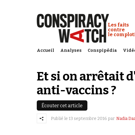
Cookies management panel
Conspiracy
Les faits
contre
le complo
Accueil
Analyses
Conspipédia
Vidé
Et si on arrêtait 
anti-vaccins ?
Écouter cet article
Publié le
13 septembre 2016
par
Nadia D