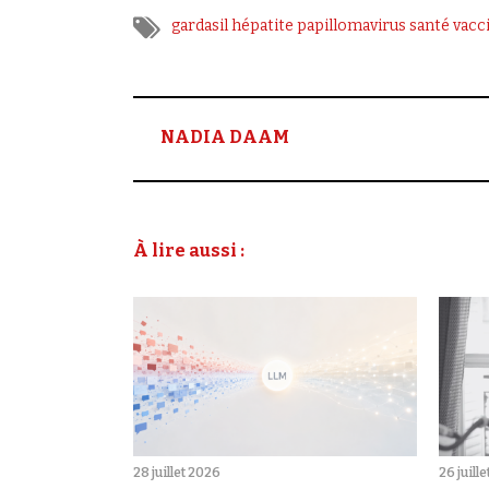
gardasil
hépatite
papillomavirus
santé
vacc
NADIA DAAM
À lire aussi :
28 juillet 2026
26 juill