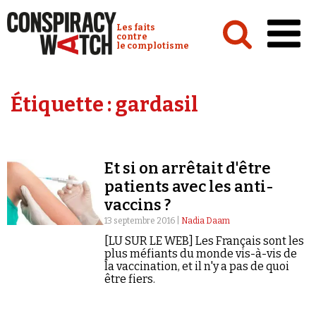
Cookies management panel
Conspiracy Watch :
Les faits
contre
le complotisme
Accueil
Étiquette :
gardasil
Analyses
Conspipédia
Et si on arrêtait d'être
Vidéos
patients avec les anti-
Émissions
vaccins ?
13 septembre 2016 |
Nadia Daam
Revues de presse
[LU SUR LE WEB] Les Français sont les
plus méfiants du monde vis-à-vis de
la vaccination, et il n'y a pas de quoi
être fiers.
Newsletter