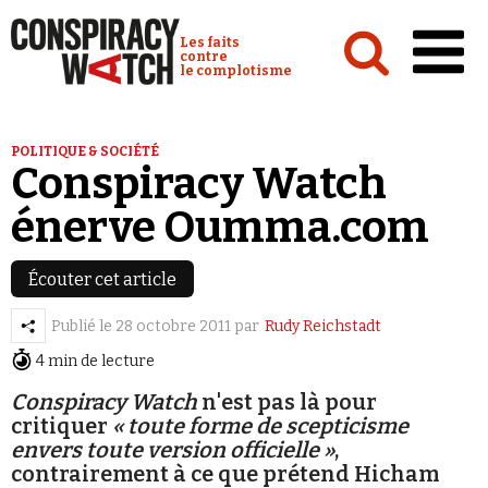
Cookies management panel
Conspiracy Watch :
Les faits
contre
le complotisme
Accueil
POLITIQUE & SOCIÉTÉ
Conspiracy Watch
Analyses
énerve Oumma.com
Conspipédia
Vidéos
Écouter cet article
Émissions
Publié le
28 octobre 2011
par
Rudy Reichstadt
Revues de presse
4 min de lecture
Conspiracy Watch
n'est pas là pour
Newsletter
critiquer
« toute forme de scepticisme
Faire un don
envers toute version officielle »
,
contrairement à ce que prétend Hicham
Demander à Vera