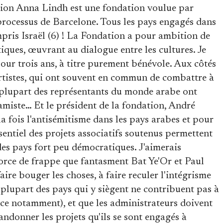
tion Anna Lindh est une fondation voulue par
processus de Barcelone. Tous les pays engagés dans
pris Israël (6) ! La Fondation a pour ambition de
stiques, œuvrant au dialogue entre les cultures. Je
pour trois ans, à titre purement bénévole. Aux côtés
'artistes, qui ont souvent en commun de combattre à
La plupart des représentants du monde arabe ont
amiste… Et le président de la fondation, André
a fois l'antisémitisme dans les pays arabes et pour
sentiel des projets associatifs soutenus permettent
 des pays fort peu démocratiques. J'aimerais
orce de frappe que fantasment Bat Ye'Or et Paul
ire bouger les choses, à faire reculer l'intégrisme
la plupart des pays qui y siègent ne contribuent pas à
nce notamment), et que les administrateurs doivent
andonner les projets qu'ils se sont engagés à