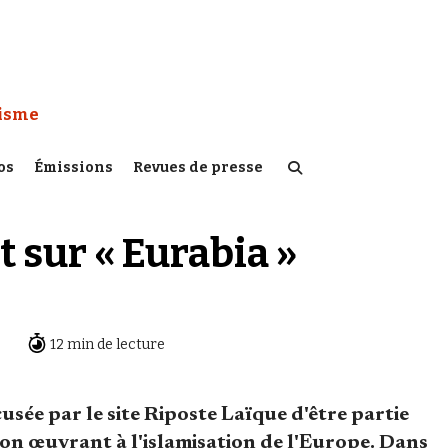
 Watch :
tisme
os
Émissions
Revues de presse
 sur « Eurabia »
12 min de lecture
cusée par le site Riposte Laïque d'être partie
n œuvrant à l'islamisation de l'Europe. Dans