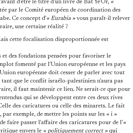
avant d'être le titre d'un livre de Bat Ye'Or,
«
itée par le Comité européen de coordination des
rabe. Ce concept d'
« Eurabia »
vous paraît-il relever
aire, une certaine réalité ?
Mais cette focalisation disproportionnée est
 et des fondations pensées pour favoriser le
omplot fomenté par l'Union européenne et les pays
'Union européenne doit cesser de parler avec tout
tant que le conflit israélo-palestinien n'aura pas
aire, il faut maintenir ce lien. Ne serait-ce que pour
lentendus qui se développent entre ces deux rives
elle des caricatures ou celle des minarets. Le fait
 par exemple, de mettre les points sur les « i »
e faire passer l'affaire des caricatures pour de l'
«
critique envers le
« politiquement correct »
qui