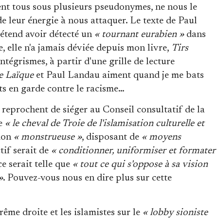
vent tous sous plusieurs pseudonymes, ne nous le
de leur énergie à nous attaquer. Le texte de Paul
rétend avoir détecté un
« tournant eurabien »
dans
 elle n'a jamais déviée depuis mon livre,
Tirs
intégrismes, à partir d'une grille de lecture
e Laïque
et Paul Landau aiment quand je me bats
ts en garde contre le racisme…
reprochent de siéger au Conseil consultatif de la
me
« le cheval de Troie de l'islamisation culturelle et
tion
« monstrueuse »
, disposant de
« moyens
ctif serait de
« conditionner, uniformiser et formater
ce serait telle que
« tout ce qui s'oppose à sa vision
»
. Pouvez-vous nous en dire plus sur cette
trême droite et les islamistes sur le
« lobby sioniste