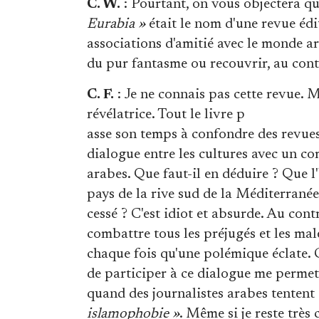
C. W.
: Pourtant, on vous objectera qu'
Eurabia »
était le nom d'une revue éd
associations d'amitié avec le monde a
du pur fantasme ou recouvrir, au contr
C. F.
: Je ne connais pas cette revue. 
révélatrice. Tout le livre p
asse son temps à confondre des revues
dialogue entre les cultures avec un c
arabes. Que faut-il en déduire ? Que l
pays de la rive sud de la Méditerranée 
cessé ? C'est idiot et absurde. Au contr
combattre tous les préjugés et les ma
chaque fois qu'une polémique éclate. C
de participer à ce dialogue me permet,
quand des journalistes arabes tentent d
islamophobie »
. Même si je reste très 