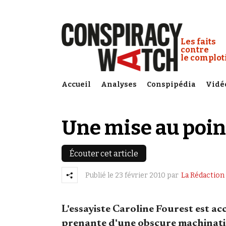
Cookies management panel
Conspiracy
Les faits
contre
le complo
Accueil
Analyses
Conspipédia
Vidé
Une mise au point
Écouter cet article
Publié le
23 février 2010
par
La Rédaction
L'essayiste Caroline Fourest est ac
prenante d'une obscure machinatio