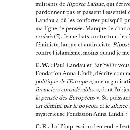
militants de
Riposte Laïque
, qui écri
pardonnent pas et passent l'essentiel 
Landau a dû les conforter puisqu'il p
ma ligne de pensée. Manque de chance,
croisés
(5). Je me bats contre tous les 
féministe, laïque et antiraciste.
Ripost
contre l'islamisme, moins quand je me
C. W.
: Paul Landau et Bat Ye'Or vous 
Fondation Anna Lindh, décrite com
politique de l'Europe »
, une organisa
financiers considérables »
, dont l'obje
la pensée des Européens »
. Sa puissan
est éliminé par le boycott et le silence 
mystérieuse Fondation Anna Lindh ?
C. F.
: J'ai l'impression d'entendre l'ex