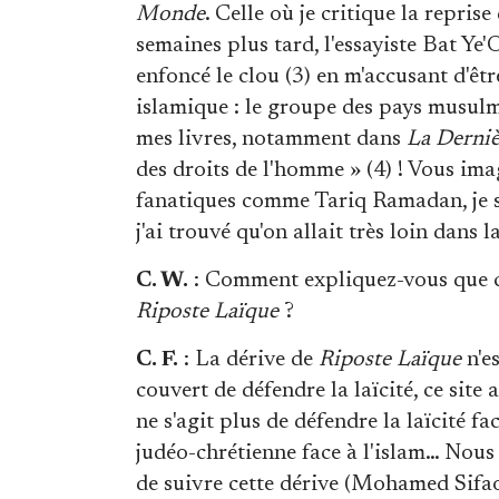
Monde
. Celle où je critique la repri
semaines plus tard, l'essayiste Bat Ye
enfoncé le clou (3) en m'accusant d'êt
islamique : le groupe des pays musul
mes livres, notamment dans
La Derniè
des droits de l'homme » (4) ! Vous ima
fanatiques comme Tariq Ramadan, je s
j'ai trouvé qu'on allait très loin dans l
C. W.
: Comment expliquez-vous que ce
Riposte Laïque
?
C. F.
: La dérive de
Riposte Laïque
n'e
couvert de défendre la laïcité, ce site 
ne s'agit plus de défendre la laïcité fa
judéo-chrétienne face à l'islam… Nous
de suivre cette dérive (Mohamed Sifao