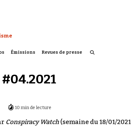
 Watch :
tisme
os
Émissions
Revues de presse
 #04.2021
10 min de lecture
ar
Conspiracy Watch
(semaine du 18/01/2021