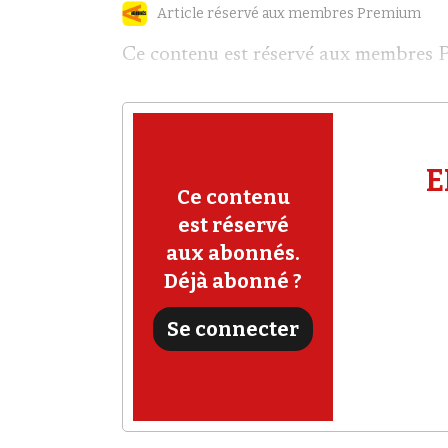
Article réservé aux membres Premium
Ce contenu est réservé aux membres 
E
Ce contenu
est réservé
aux abonnés.
Déjà abonné ?
Se connecter