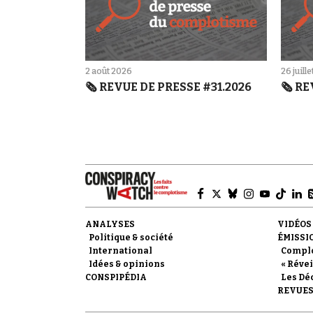
2 août 2026
26 juill
🗞️ REVUE DE PRESSE #31.2026
🗞️ R
ANALYSES
VIDÉOS
Politique & société
ÉMISSI
International
Compl
Idées & opinions
« Révei
CONSPIPÉDIA
Les Dé
REVUES