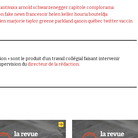
antivaxx
arnold schwarzenegger
capitole
complorama
on
fake news
francesoir
helen keller
houria bouteldja
den
marjorie taylor greene
parkland
qanon
québec
twitter
vaccin
on » sont le produit d’un travail collégial faisant intervenir
supervision du
directeur de la rédaction
.