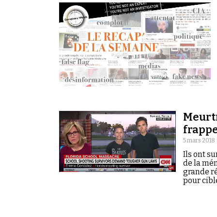
Meurtr
frappe
5 mars 2018 
Ils ont s
de la mém
grande ré
pour cibl