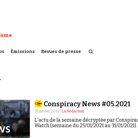
 Watch :
tisme
os
Émissions
Revues de presse
d
Conspiracy News #05.2021
31 janvier 2021 |
La Rédaction
L'actu de la semaine décryptée par Conspira
Watch (semaine du 25/01/2021 au 31/01/2021).