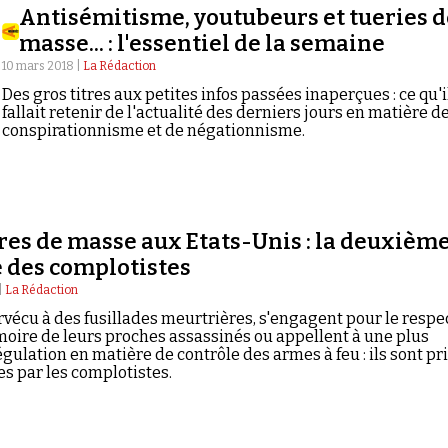
Antisémitisme, youtubeurs et tueries d
masse... : l'essentiel de la semaine
10 mars 2018 |
La Rédaction
Des gros titres aux petites infos passées inaperçues : ce qu'i
fallait retenir de l'actualité des derniers jours en matière d
conspirationnisme et de négationnisme.
es de masse aux Etats-Unis : la deuxièm
 des complotistes
|
La Rédaction
urvécu à des fusillades meurtrières, s'engagent pour le respe
oire de leurs proches assassinés ou appellent à une plus
gulation en matière de contrôle des armes à feu : ils sont pr
es par les complotistes.