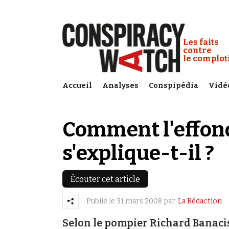
Cookies management panel
Conspiracy
Les faits
contre
le complo
Accueil
Analyses
Conspipédia
Vidé
Comment l'effon
s'explique-t-il ?
Écouter cet article
Publié le
31 mars 2008
par
La Rédaction
Selon le pompier Richard Banacisk