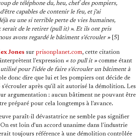
coup de téléphone du, heu, chef des pompiers,
d'être capables de contenir le feu, et j'ai
jà eu une si terrible perte de vies humaines,
erait de le retirer (pull it) ». Et ils ont pris
t nous avons regardé le bâtiment s'écrouler »
[5]
ex Jones
sur
prisonplanet.com
, cette citation
 interprètent l'expression
« to pull it »
comme étant
 utilisé pour l'idée de faire s'écrouler un bâtiment à
ble donc dire que lui et les pompiers ont décide de
 s'écrouler après qu'il ait autorisé la démolition. Les
leur argumentation : aucun bâtiment ne pouvant être
tre préparé pour cela longtemps à l'avance.
reuve paraît-il dévastatrice ne semble pas signifier
On est loin d'un accord unanime dans l'industrie
erait toujours référence à une démolition contrôlée