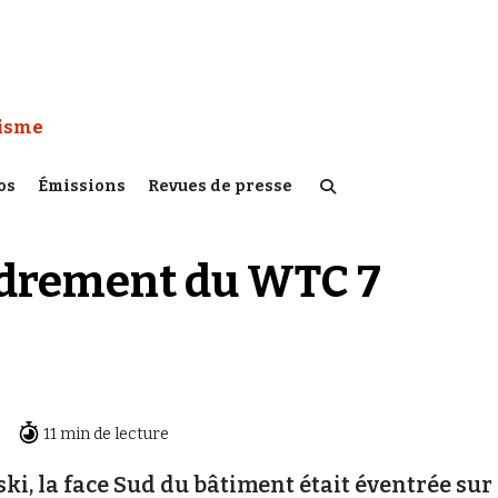
 Watch :
tisme
os
Émissions
Revues de presse
drement du WTC 7
11 min de lecture
i, la face Sud du bâtiment était éventrée sur