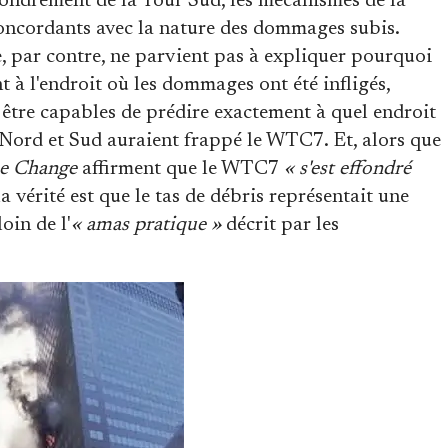
fondrement de la Tour Sud, les mécanismes de la
oncordants avec la nature des dommages subis.
e, par contre, ne parvient pas à expliquer pourquoi
à l'endroit où les dommages ont été infligés,
 être capables de prédire exactement à quel endroit
s Nord et Sud auraient frappé le WTC7. Et, alors que
e Change
affirment que le WTC7
« s'est effondré
 la vérité est que le tas de débris représentait une
oin de l'
« amas pratique »
décrit par les