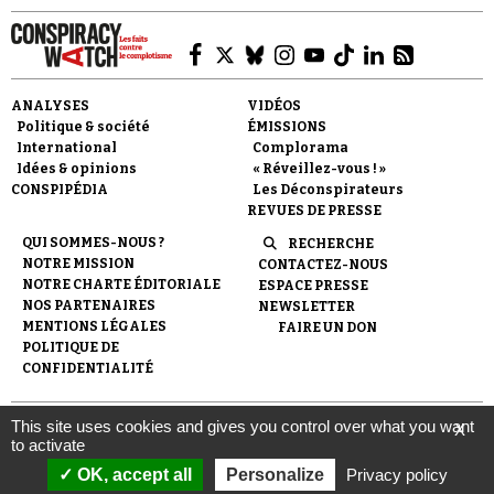
ANALYSES
VIDÉOS
Politique & société
ÉMISSIONS
International
Complorama
Idées & opinions
« Réveillez-vous ! »
CONSPIPÉDIA
Les Déconspirateurs
REVUES DE PRESSE
QUI SOMMES-NOUS ?
RECHERCHE
NOTRE MISSION
CONTACTEZ-NOUS
NOTRE CHARTE ÉDITORIALE
ESPACE PRESSE
NOS PARTENAIRES
NEWSLETTER
MENTIONS LÉGALES
FAIRE UN DON
POLITIQUE DE
CONFIDENTIALITÉ
This site uses cookies and gives you control over what you want
X
© 2007-
2026
Conspiracy Watch
| Une réalisation de
to activate
l'Observatoire du conspirationnisme (association loi de 1901) avec
le soutien de la Fondation pour la Mémoire de la Shoah.
OK, accept all
Personalize
Privacy policy