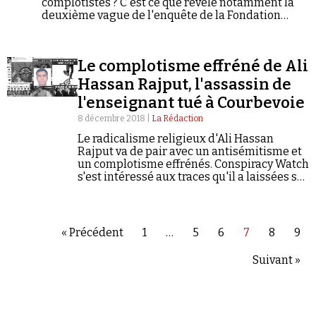
complotistes ? C'est ce que révèle notamment la
deuxième vague de l'enquête de la Fondation
Jean-Jaurès et Conspiracy Watch réalisée par l'Ifop
sur l'état du complotisme en France. Valérie
Igounet, historienne et spécialiste du
Le complotisme effréné de Ali
négationnisme et de l'extrême droite, analyse
pour ce quatrième volet de l'enquête la porosité
Hassan Rajput, l'assassin de
entre les deux courants.
l'enseignant tué à Courbevoie
8 décembre 2018 |
La Rédaction
Le radicalisme religieux d'Ali Hassan
Rajput va de pair avec un antisémitisme et
un complotisme effrénés. Conspiracy Watch
s'est intéressé aux traces qu'il a laissées sur
son profil Facebook.
« Précédent
1
…
5
6
7
8
9
Suivant »