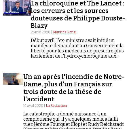
Se connecter
La chloroquine et The Lancet :
les erreurs et les sources
douteuses de Philippe Douste-
Blazy
25 mai 2020 |
Maurice Ronai
Début avril, l'ex-ministre avait initié un
manifeste demandant au Gouvernement la
liberté pour les médecins de prescrire plus
facilement de l'hydroxychloroquine aux
patients atteints de Covid-19.
Un an après l'incendie de Notre-
Dame, plus d'un Français sur
trois doute de la thèse de
l'accident
14 avril 2020 |
La Rédaction
La catastrophe a donné naissance à un
complotisme qui, il y a quelques mois, a failli
tuer. Jérôme Fourquet (Ifop) et Rudy Reichstadt