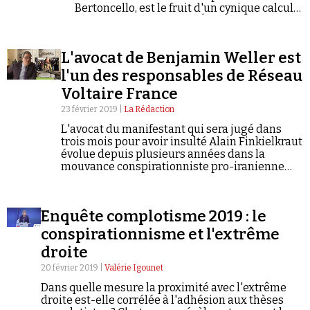
Bertoncello, est le fruit d'un cynique calcul
politicien de la part de l'Élysée.
L'avocat de Benjamin Weller est
l'un des responsables de Réseau
Voltaire France
23 février 2019 |
La Rédaction
L'avocat du manifestant qui sera jugé dans
trois mois pour avoir insulté Alain Finkielkraut
évolue depuis plusieurs années dans la
mouvance conspirationniste pro-iranienne
après avoir été brièvement candidat pour le
Parti de gauche de Jean-Luc Mélenchon.
Enquête complotisme 2019 : le
conspirationnisme et l'extrême
droite
20 février 2019 |
Valérie Igounet
Dans quelle mesure la proximité avec l'extrême
droite est-elle corrélée à l'adhésion aux thèses