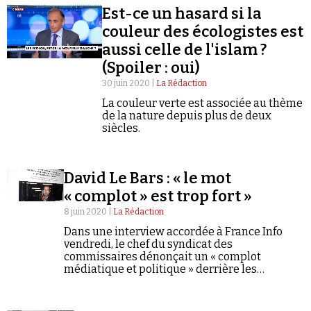
concrètes sur la lutte contre la pandémie.
Est-ce un hasard si la
couleur des écologistes est
aussi celle de l'islam ?
(Spoiler : oui)
30 juin 2020 |
La Rédaction
Faire un don
La couleur verte est associée au thème
de la nature depuis plus de deux
siècles.
David Le Bars : « le mot
« complot » est trop fort »
Demander à Vera
8 juin 2020 |
La Rédaction
Dans une interview accordée à France Info
vendredi, le chef du syndicat des
commissaires dénonçait un « complot
médiatique et politique » derrière les
accusations de racisme visant la police.
Conspiracy Watch est allé recueillir ses
explications.