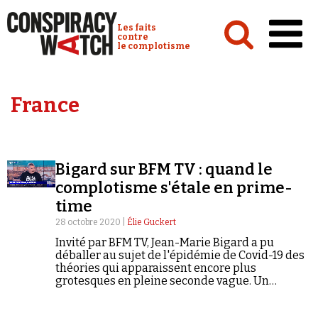
Cookies management panel
Conspiracy Watch :
Les faits
contre
le complotisme
Accueil
France
Analyses
Conspipédia
Bigard sur BFM TV : quand le
Vidéos
complotisme s'étale en prime-
Émissions
time
28 octobre 2020 |
Élie Guckert
Revues de presse
Invité par BFM TV, Jean-Marie Bigard a pu
déballer au sujet de l'épidémie de Covid-19 des
théories qui apparaissent encore plus
grotesques en pleine seconde vague. Un
exemple de conspirationnisme diffusé à une
heure de grande écoute, avec des conséquences
Newsletter