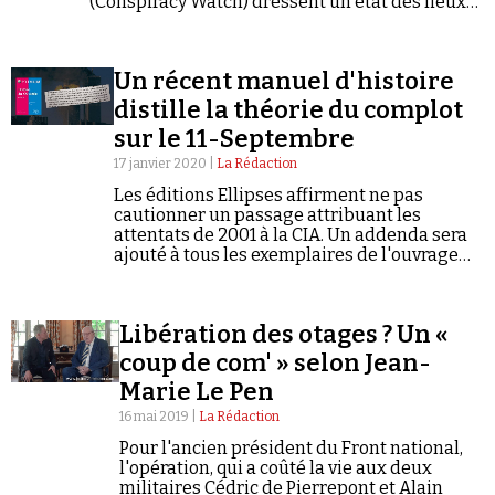
(Conspiracy Watch) dressent un état des lieux
de l'opinion publique sur le sujet. Les
sympathisants de l'extrême droite se
distinguent nettement des autres.
Un récent manuel d'histoire
distille la théorie du complot
sur le 11-Septembre
17 janvier 2020 |
La Rédaction
Les éditions Ellipses affirment ne pas
cautionner un passage attribuant les
attentats de 2001 à la CIA. Un addenda sera
ajouté à tous les exemplaires de l'ouvrage
qui n'ont pas encore été distribués en
librairie.
Libération des otages ? Un «
coup de com' » selon Jean-
Marie Le Pen
16 mai 2019 |
La Rédaction
Pour l'ancien président du Front national,
l'opération, qui a coûté la vie aux deux
militaires Cédric de Pierrepont et Alain