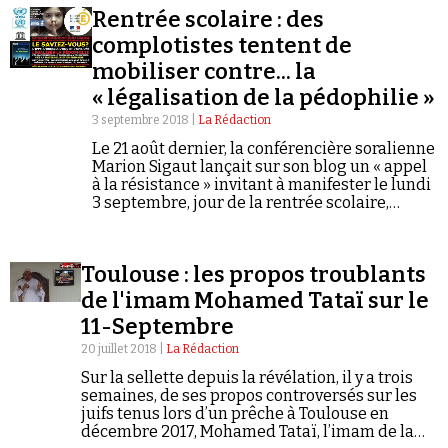
Rentrée scolaire : des
complotistes tentent de
mobiliser contre... la
« légalisation de la pédophilie »
3 septembre 2018 |
La Rédaction
Faire un don
Le 21 août dernier, la conférencière soralienne
Marion Sigaut lançait sur son blog un « appel
à la résistance » invitant à manifester le lundi
3 septembre, jour de la rentrée scolaire,
devant toutes les préfectures de France
contre, notamment, la «…
Toulouse : les propos troublants
de l'imam Mohamed Tataï sur le
Demander à Vera
11-Septembre
20 juillet 2018 |
La Rédaction
Sur la sellette depuis la révélation, il y a trois
semaines, de ses propos controversés sur les
juifs tenus lors d’un prêche à Toulouse en
décembre 2017, Mohamed Tataï, l’imam de la