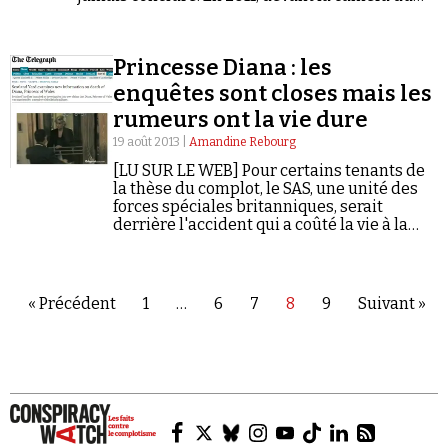
site conspirationniste ReOpen911, il concluait
pourtant sans détour : les attentats sont l'œuvre
de l'« État profond » américain.
Princesse Diana : les
enquêtes sont closes mais les
rumeurs ont la vie dure
19 août 2013 |
Amandine Rebourg
[LU SUR LE WEB] Pour certains tenants de
la thèse du complot, le SAS, une unité des
forces spéciales britanniques, serait
derrière l'accident qui a coûté la vie à la
princesse de Galles.
« Précédent
1
…
6
7
8
9
Suivant »