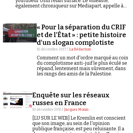
youtubeur Usul refait surface. Le vidéaste,
également chroniqueur sur Mediapart, appelle à
« débloquer la démocratie » en « tabassant les
flics ». Usul n'est pas seulement en guerre contre la
« vision de la police très très Charlie » et ce qu'il
« Pour la séparation du CRIF
appelle de façon plus générale la « mythologie
républicaine ». Il semble aussi fasciné par la
et de l'État » : petite histoire
pensée « anti-système » d'Alain Soral et de ses
d'un slogan complotiste
compagnons idéologiques que, paradoxalement, il
prétend combattre.
10 décembre 2017 |
La Rédaction
Comment un mot d'ordre marqué au coin
du complotisme anti-juif le plus éculé se
répand, lentement mais sûrement, dans
les rangs des amis de la Palestine.
Enquête sur les réseaux
russes en France
10 décembre 2015 |
Jacques Monin
[LU SUR LE WEB] Le Kremlin est conscient
que son image, au sein de l'opinion
publique française, est peu reluisante. Il a