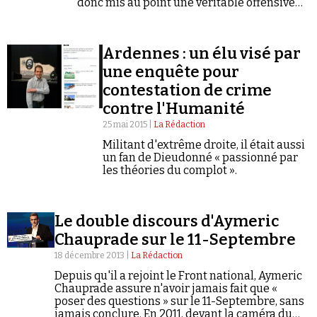
donc mis au point une véritable offensive
médiatique pour y remédier.
Ardennes : un élu visé par
une enquête pour
contestation de crime
contre l'Humanité
25 mai 2015 |
La Rédaction
Militant d'extrême droite, il était aussi
un fan de Dieudonné « passionné par
les théories du complot ».
Le double discours d'Aymeric
Chauprade sur le 11-Septembre
18 décembre 2013 |
La Rédaction
Depuis qu'il a rejoint le Front national, Aymeric
Chauprade assure n'avoir jamais fait que «
poser des questions » sur le 11-Septembre, sans
jamais conclure. En 2011, devant la caméra du