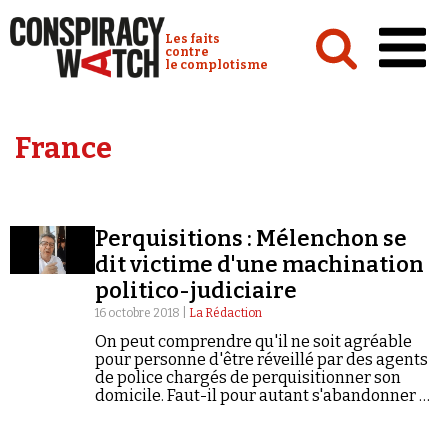
Cookies management panel
Conspiracy Watch :
Les faits
contre
le complotisme
Accueil
France
Analyses
Conspipédia
Perquisitions : Mélenchon se
Vidéos
dit victime d'une machination
Émissions
politico-judiciaire
16 octobre 2018 |
La Rédaction
Revues de presse
On peut comprendre qu'il ne soit agréable
pour personne d'être réveillé par des agents
de police chargés de perquisitionner son
domicile. Faut-il pour autant s'abandonner à
des accusations aventureuses nimbées de
complotisme ?
Newsletter