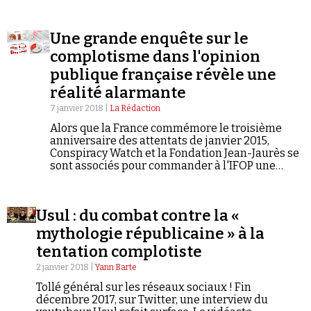
mosquée d’Empalot, aurait également tenu des
Se connecter
propos conspirationnistes sur les attentats du
11 septembre 2001.
Une grande enquête sur le
complotisme dans l'opinion
publique française révèle une
réalité alarmante
7 janvier 2018 |
La Rédaction
Alors que la France commémore le troisième
anniversaire des attentats de janvier 2015,
Conspiracy Watch et la Fondation Jean-Jaurès se
sont associés pour commander à l'IFOP une
étude permettant d'estimer la pénétration du
complotisme dans la société et d'approcher plus
finement le profil de ceux qui adhèrent à ce type
Usul : du combat contre la «
de contenus.
mythologie républicaine » à la
tentation complotiste
2 janvier 2018 |
Yann Barte
Tollé général sur les réseaux sociaux ! Fin
décembre 2017, sur Twitter, une interview du