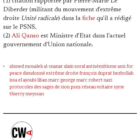
(1) citation rapportée par Pierre-Marie Le
Diberder (militant du mouvement d'extrême
droite
Unité radicale
) dans la
fiche
qu'il a rédigé
sur le PSNS.
(2)
Ali Qanso
est Ministre d'Etat dans l'actuel
gouvernement d'Union nationale.
ahmed moualek
al-manar
alain soral
antisémitisme
axis for
peace
dieudonné
extrême droite
françois duprat
hezbollah
issa el ayoubi
liban
marc george
marc robert
nazi
protocoles des sages de sion
psns
réseau voltaire
syrie
thierry meyssan