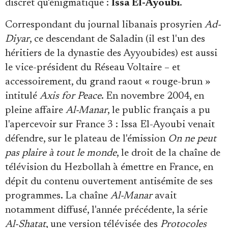
discret qu'énigmatique :
Issa El-Ayoubi
.
Correspondant du journal libanais prosyrien
Ad-
Diyar
, ce descendant de Saladin (il est l'un des
héritiers de la dynastie des Ayyoubides) est aussi
le vice-président du Réseau Voltaire – et
accessoirement, du grand raout « rouge-brun »
intitulé
Axis for Peace
. En novembre 2004, en
pleine affaire
Al-Manar
, le public français a pu
l'apercevoir sur France 3 : Issa El-Ayoubi venait
défendre, sur le plateau de l'émission
On ne peut
pas plaire à tout le monde
, le droit de la chaîne de
télévision du Hezbollah à émettre en France, en
dépit du contenu ouvertement antisémite de ses
programmes. La chaîne
Al-Manar
avait
notamment diffusé, l'année précédente, la série
Al-Shatat
, une version télévisée des
Protocoles