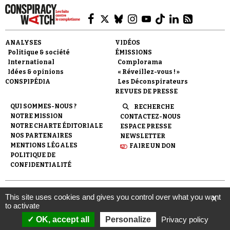
ANALYSES
VIDÉOS
Politique & société
ÉMISSIONS
International
Complorama
Idées & opinions
« Réveillez-vous ! »
CONSPIPÉDIA
Les Déconspirateurs
REVUES DE PRESSE
QUI SOMMES-NOUS ?
RECHERCHE
NOTRE MISSION
CONTACTEZ-NOUS
NOTRE CHARTE ÉDITORIALE
ESPACE PRESSE
NOS PARTENAIRES
NEWSLETTER
MENTIONS LÉGALES
FAIRE UN DON
POLITIQUE DE
CONFIDENTIALITÉ
© 2007-
2026
Conspiracy Watch
| Une réalisation de
This site uses cookies and gives you control over what you want
X
l'Observatoire du conspirationnisme (association loi de 1901) avec
to activate
le soutien de la Fondation pour la Mémoire de la Shoah.
OK, accept all
Personalize
Privacy policy