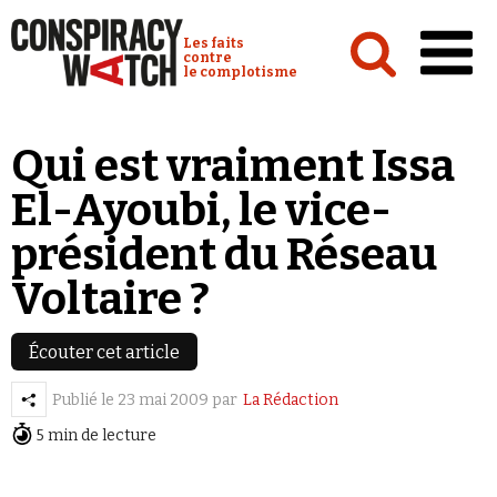
Cookies management panel
Conspiracy Watch :
Les faits
contre
le complotisme
Accueil
Qui est vraiment Issa
Analyses
El-Ayoubi, le vice-
Conspipédia
président du Réseau
Vidéos
Voltaire ?
Émissions
Revues de presse
Écouter cet article
Publié le
23 mai 2009
par
La Rédaction
Newsletter
5 min de lecture
Faire un don
Demander à Vera