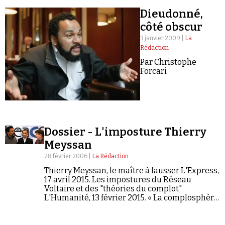
Dieudonné,
côté obscur
3 janvier 2009 |
La
Rédaction
Par Christophe
Forcari
Faire un don
Dossier - L'imposture Thierry
Meyssan
Demander à Vera
28 février 2006 |
La Rédaction
Thierry Meyssan, le maître à fausser L'Express,
17 avril 2015. Les impostures du Réseau
Voltaire et des "théories du complot"
L'Humanité, 13 février 2015. « La complosphère
considère le Réseau Voltaire comme un site
sérieux » (entretien avec Rudy Reichstadt)…