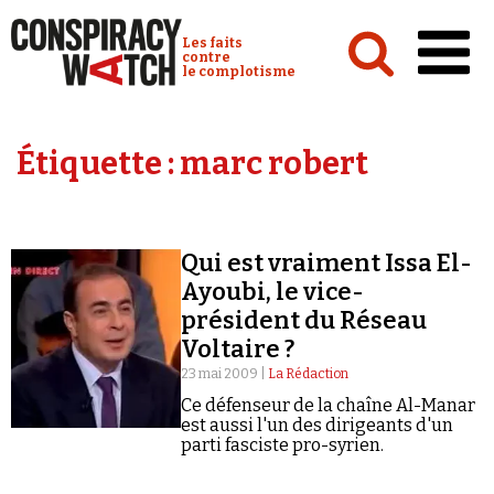
Cookies management panel
Conspiracy Watch :
Les faits
contre
le complotisme
Accueil
Étiquette :
marc robert
Analyses
Conspipédia
Qui est vraiment Issa El-
Vidéos
Ayoubi, le vice-
Émissions
président du Réseau
Voltaire ?
Revues de presse
23 mai 2009 |
La Rédaction
Ce défenseur de la chaîne Al-Manar
est aussi l'un des dirigeants d'un
parti fasciste pro-syrien.
Newsletter