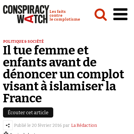
Cookies management panel
Conspiracy Watch :
Les faits
contre
le complotisme
Accueil
POLITIQUE & SOCIÉTÉ
Il tue femme et
Analyses
enfants avant de
Conspipédia
dénoncer un complot
Vidéos
visant à islamiser la
Émissions
France
Revues de presse
Newsletter
Écouter cet article
Faire un don
Publié le
20 février 2016
par
La Rédaction
Demander à Vera