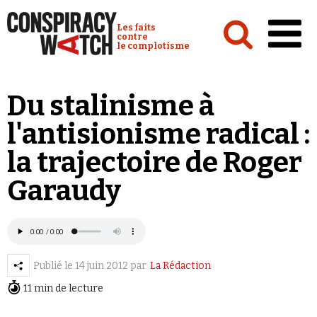
Cookies management panel
Conspiracy Watch :
Les faits
contre
le complotisme
Accueil
Du stalinisme à
Analyses
l'antisionisme radical :
Conspipédia
la trajectoire de Roger
Vidéos
Garaudy
Émissions
Revues de presse
Newsletter
Publié le
14 juin 2012
par
La Rédaction
Faire un don
11 min de lecture
Demander à Vera