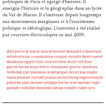
politiques de Paris et agrégé d'histoire. Il
enseigne l'histoire et la géographie dans un lycée
du Val-de-Marne. Il s'intéresse depuis longtemps
aux mouvements marginaux et à l'extrémisme
politique et idéologique. L'entretien a été réalisé
par courriers électroniques en mai 2009.
abbé pierre
al-manar
alain de benoist
alexandre soljenitsyne
antisémitisme
communisme
complot sioniste
david rousset
dieudonné
egypte
etats-unis
extrême droite
extrême
gauche
farouk hosni
frères musulmans
ginette skandrani
hezbollah
iran
islamisme
israël
jacques doriot
jean ziegler
maria poumier
michaël prazan
michel lelong
négationnisme
palestine
paul rassinier
philippe burrin
rené vauthier
roger
garaudy
rouhollah khomeini
salman rushdie
staline
urss