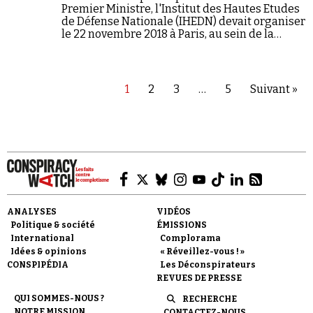
Premier Ministre, l'Institut des Hautes Etudes
de Défense Nationale (IHEDN) devait organiser
le 22 novembre 2018 à Paris, au sein de la
prestigieuse Ecole militaire, une conférence
sur « les nouveaux acteurs de la…
1
2
3
…
5
Suivant »
ANALYSES
VIDÉOS
Politique & société
ÉMISSIONS
International
Complorama
Idées & opinions
« Réveillez-vous ! »
CONSPIPÉDIA
Les Déconspirateurs
REVUES DE PRESSE
QUI SOMMES-NOUS ?
RECHERCHE
NOTRE MISSION
CONTACTEZ-NOUS