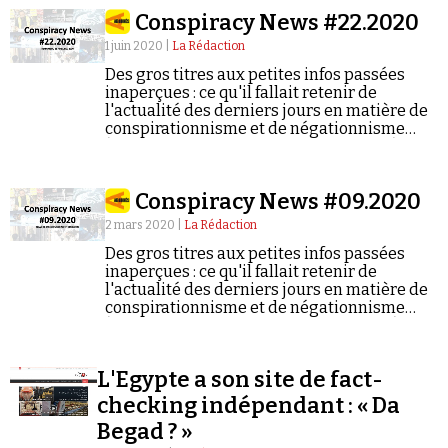
monde. Rapidement exposé comme un faux, il va
Conspiracy News #22.2020
néanmoins circuler dans le monde entier. Avec
Pierre-André Taguieff, philosophe, historien des
1 juin 2020 |
La Rédaction
idées et directeur de recherche au CNRS.
Des gros titres aux petites infos passées
inaperçues : ce qu'il fallait retenir de
l'actualité des derniers jours en matière de
conspirationnisme et de négationnisme
(semaine du 25/05/2020 au 31/05/2020).
Conspiracy News #09.2020
2 mars 2020 |
La Rédaction
Des gros titres aux petites infos passées
inaperçues : ce qu'il fallait retenir de
l'actualité des derniers jours en matière de
conspirationnisme et de négationnisme
(semaine du 24/02/2020 au 01/03/2020).
L'Egypte a son site de fact-
checking indépendant : « Da
Begad ? »