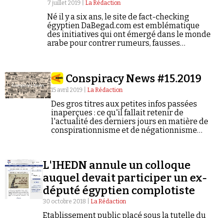
7 juillet 2019 |
La Rédaction
Né il y a six ans, le site de fact-checking
égyptien DaBegad.com est emblématique
des initiatives qui ont émergé dans le monde
arabe pour contrer rumeurs, fausses
informations et images manipulées sur les
réseaux sociaux.
Conspiracy News #15.2019
15 avril 2019 |
La Rédaction
Des gros titres aux petites infos passées
inaperçues : ce qu'il fallait retenir de
l'actualité des derniers jours en matière de
conspirationnisme et de négationnisme
(semaine du 08/04/2019 au 14/04/2019).
L'IHEDN annule un colloque
auquel devait participer un ex-
député égyptien complotiste
30 octobre 2018 |
La Rédaction
Etablissement public placé sous la tutelle du