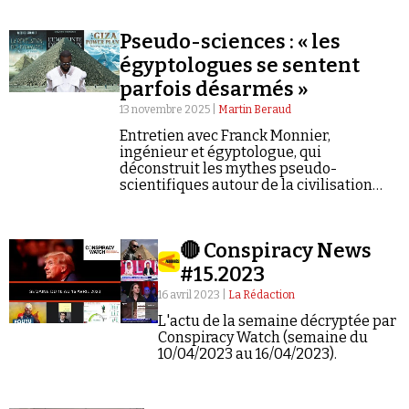
Pseudo-sciences : « les
égyptologues se sentent
parfois désarmés »
13 novembre 2025 |
Martin Beraud
Faire un don
Entretien avec Franck Monnier,
ingénieur et égyptologue, qui
déconstruit les mythes pseudo-
scientifiques autour de la civilisation
pharaonique.*
🔴 Conspiracy News
#15.2023
Demander à Vera
16 avril 2023 |
La Rédaction
L'actu de la semaine décryptée par
Conspiracy Watch (semaine du
10/04/2023 au 16/04/2023).