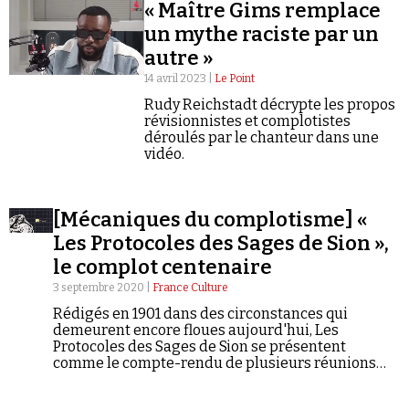
Se connecter
« Maître Gims remplace
un mythe raciste par un
autre »
14 avril 2023 |
Le Point
Rudy Reichstadt décrypte les propos
révisionnistes et complotistes
déroulés par le chanteur dans une
vidéo.
[Mécaniques du complotisme] «
Les Protocoles des Sages de Sion »,
le complot centenaire
3 septembre 2020 |
France Culture
Rédigés en 1901 dans des circonstances qui
demeurent encore floues aujourd'hui, Les
Protocoles des Sages de Sion se présentent
comme le compte-rendu de plusieurs réunions
secrètes au cours desquelles Juifs et francs-
maçons prépareraient un plan de conquête du