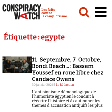
Cookies management panel
Conspiracy Watch :
Les faits
contre
le complotisme
Accueil
Étiquette :
egypte
Analyses
Conspipédia
11-Septembre, 7-Octobre,
Vidéos
Bondi Beach... : Bassem
Émissions
Youssef en roue libre chez
Candace Owens
Revues de presse
30 janvier 2026 |
La Rédaction
L'antisionisme démonologique de
l'humoriste égyptien le conduit à
réécrire l'histoire et à cautionner les
thèmes d'accusation antijuifs les plus
Newsletter
éculés.