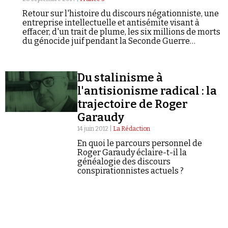
Retour sur l'histoire du discours négationniste, une
entreprise intellectuelle et antisémite visant à
effacer, d'un trait de plume, les six millions de morts
du génocide juif pendant la Seconde Guerre
mondiale. Des archives méconnues et l'expertise
d'historiens permettent de déconstruire ce discours
de haine, apparu après-guerre chez les
Faire un don
Du stalinisme à
nostalgiques du nazisme et de la collaboration. Dans
les années 70, sous l'influence d'une extrême-
l'antisionisme radical : la
gauche « antisioniste », le négationnisme subit une
trajectoire de Roger
certaine réorientation, qui s'étend ensuite jusqu'à la
fin des années 90 vers le monde arabo-musulman,
Garaudy
portée par la star déchue du parti communiste
14 juin 2012 |
La Rédaction
Roger Garaudy.
En quoi le parcours personnel de
Demander à Vera
Roger Garaudy éclaire-t-il la
généalogie des discours
conspirationnistes actuels ?