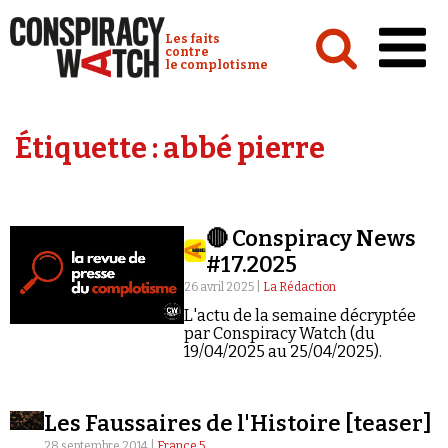
Cookies management panel
Conspiracy Watch :
Les faits
contre
le complotisme
Accueil
Étiquette :
abbé pierre
Analyses
Conspipédia
🔴 Conspiracy News
Vidéos
#17.2025
Émissions
26 avril 2025 |
La Rédaction
L'actu de la semaine décryptée
Revues de presse
par Conspiracy Watch (du
19/04/2025 au 25/04/2025).
Les Faussaires de l'Histoire [teaser]
Newsletter
28 septembre 2014 |
France 5