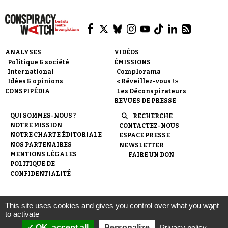
Se connecter
ANALYSES
VIDÉOS
Politique & société
ÉMISSIONS
International
Complorama
Idées & opinions
« Réveillez-vous ! »
CONSPIPÉDIA
Les Déconspirateurs
REVUES DE PRESSE
QUI SOMMES-NOUS ?
RECHERCHE
NOTRE MISSION
CONTACTEZ-NOUS
NOTRE CHARTE ÉDITORIALE
ESPACE PRESSE
NOS PARTENAIRES
NEWSLETTER
MENTIONS LÉGALES
FAIRE UN DON
POLITIQUE DE
CONFIDENTIALITÉ
© 2007-
2026
Conspiracy Watch
| Une réalisation de
This site uses cookies and gives you control over what you want
X
l'Observatoire du conspirationnisme (association loi de 1901) avec
to activate
le soutien de la Fondation pour la Mémoire de la Shoah.
OK, accept all
Personalize
Privacy policy