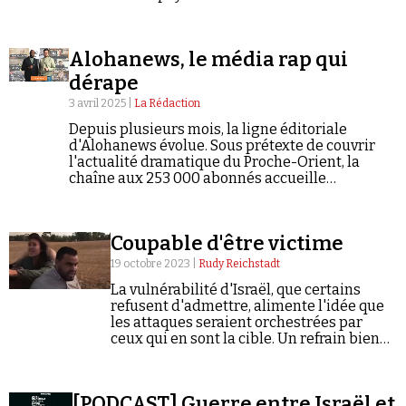
cache une machine à propagande au service de
Netanyahou, entre fake news, discours haineux
et complotisme.*
Alohanews, le média rap qui
dérape
3 avril 2025 |
La Rédaction
Depuis plusieurs mois, la ligne éditoriale
d'Alohanews évolue. Sous prétexte de couvrir
l'actualité dramatique du Proche-Orient, la
chaîne aux 253 000 abonnés accueille
désormais des figures plus que compromises
avec le complotisme, l'antisémitisme et
l'extrême droite. L'objectif : faire toujours plus
Coupable d'être victime
d'audience.
19 octobre 2023 |
Rudy Reichstadt
La vulnérabilité d'Israël, que certains
refusent d'admettre, alimente l'idée que
les attaques seraient orchestrées par
ceux qui en sont la cible. Un refrain bien
connu.
[PODCAST] Guerre entre Israël et