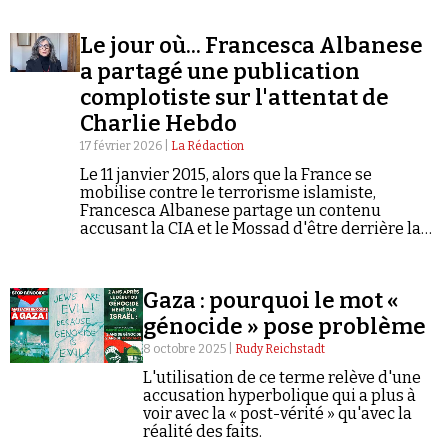
Se connecter
Le jour où... Francesca Albanese
a partagé une publication
complotiste sur l'attentat de
Charlie Hebdo
17 février 2026 |
La Rédaction
Le 11 janvier 2015, alors que la France se
mobilise contre le terrorisme islamiste,
Francesca Albanese partage un contenu
accusant la CIA et le Mossad d'être derrière la
tuerie de Charlie Hebdo. Une archive exhumée
en 2023 qui éclaire d'un jour cru la trajectoire
de la rapporteuse spéciale de l'ONU.
Gaza : pourquoi le mot «
génocide » pose problème
8 octobre 2025 |
Rudy Reichstadt
L'utilisation de ce terme relève d'une
accusation hyperbolique qui a plus à
voir avec la « post-vérité » qu'avec la
réalité des faits.