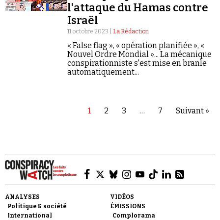
l'attaque du Hamas contre
Israël
11 octobre 2023 |
La Rédaction
« False flag », « opération planifiée », «
Nouvel Ordre Mondial »... La mécanique
conspirationniste s'est mise en branle
automatiquement...
1
2
3
…
7
Suivant »
ANALYSES
VIDÉOS
Politique & société
ÉMISSIONS
International
Complorama