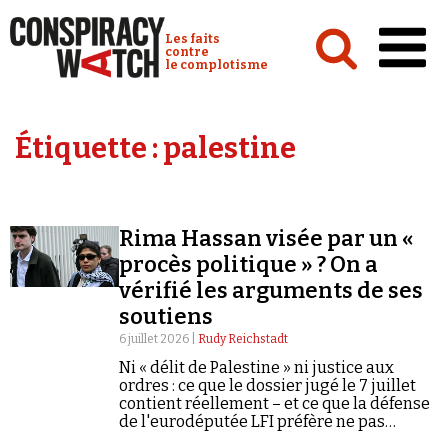
Cookies management panel
Conspiracy Watch :
Les faits
contre
le complotisme
Accueil
Étiquette :
palestine
Analyses
Conspipédia
Rima Hassan visée par un «
Vidéos
procès politique » ? On a
Émissions
vérifié les arguments de ses
soutiens
Revues de presse
6 juillet 2026 |
Rudy Reichstadt
Ni « délit de Palestine » ni justice aux
Newsletter
ordres : ce que le dossier jugé le 7 juillet
contient réellement – et ce que la défense
Faire un don
de l'eurodéputée LFI préfère ne pas
Demander à Vera
mentionner.