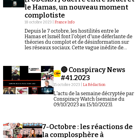
le Hamas, un nouveau moment
complotiste
18 octobre 2023 |
France Info
Depuis le 7 octobre, les hostilités entre le
Hamas et Israël font l'objet d'une déferlante de
théories du complot et de désinformation sur
les réseaux sociaux. Cette vague inédite de
contenus conspirationnistes met à l'épreuve
les politiques de modérations des plateformes,
déjà pointées du doigt.
🔴 Conspiracy News
#41.2023
15 octobre 2023 |
La Rédaction
L'actu de la semaine décryptée par
Conspiracy Watch (semaine du
09/10/2023 au 15/10/2023).
7-Octobre : les réactions de
la complosphère à