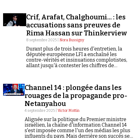
Crif, Arafat, Chalghoumi... : les
accusations sans preuves de
Rima Hassan sur Thinkerview
8 septembre 2025 |
Nora Bussigny
Durant plus de trois heures d'entretien, la
députée européenne LFI a enchaîné les
contre-vérités et insinuations complotistes,
allant jusqu'à contester les chiffres de
l'antisémitisme en France. Un échange où
même son intervieweur a peiné à masquer son
exaspération.
Channel 14 : plongée dans les
rouages de la propagande pro-
Netanyahou
4 septembre 2025 |
Victor Mottin
Alignée sur la politique du Premier ministre
israélien, la chaîne d'information Channel 14
s'est imposée comme l'un des médias les plus
influents du pays. Mais derrière son succès se