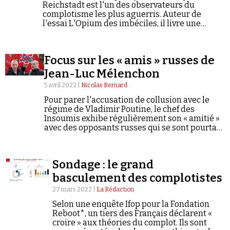
Reichstadt est l'un des observateurs du
complotisme les plus aguerris. Auteur de
l'essai L'Opium des imbéciles, il livre une
critique documentée sur les risques d'une trop
grande complaisance vis-à-vis des diffuseurs
de fausses informations.*
Focus sur les « amis » russes de
Jean-Luc Mélenchon
5 avril 2022 |
Nicolas Bernard
Pour parer l'accusation de collusion avec le
régime de Vladimir Poutine, le chef des
Insoumis exhibe régulièrement son « amitié »
avec des opposants russes qui se sont pourtant
compromis, à des degrés divers, avec la
rhétorique nationaliste et complotiste du
Kremlin.
Sondage : le grand
basculement des complotistes
27 mars 2022 |
La Rédaction
Selon une enquête Ifop pour la Fondation
Reboot*, un tiers des Français déclarent «
croire » aux théories du complot. Ils sont