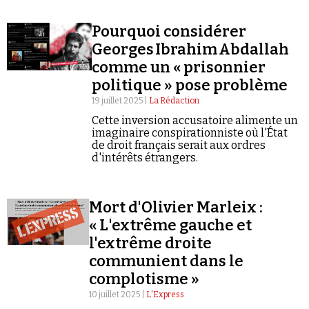
jaunes. Un kaléidoscope politique où
s'entremêlent ressentiment et défiance à
Pourquoi considérer
l'égard de la classe politique.
Georges Ibrahim Abdallah
comme un « prisonnier
politique » pose problème
Faire un don
19 juillet 2025 |
La Rédaction
Cette inversion accusatoire alimente un
imaginaire conspirationniste où l'État
de droit français serait aux ordres
d'intérêts étrangers.
Mort d'Olivier Marleix :
Demander à Vera
« L'extrême gauche et
l'extrême droite
communient dans le
complotisme »
10 juillet 2025 |
L'Express