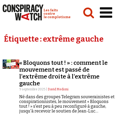
Cookies management panel
Conspiracy Watch :
Les faits
contre
le complotisme
Accueil
Étiquette :
extrême gauche
Analyses
Conspipédia
« Bloquons tout ! » : comment le
Vidéos
mouvement est passé de
Émissions
l'extrême droite à l'extrême
gauche
Revues de presse
9 septembre 2025 |
David Medioni
Né dans des groupes Telegram souverainistes et
conspirationnistes, le mouvement « Bloquons
tout ! » s'est peu à peu reconfiguré à gauche,
jusqu'à recevoir le soutien de Jean-Luc
Newsletter
Mélenchon et de plusieurs figures des Gilets