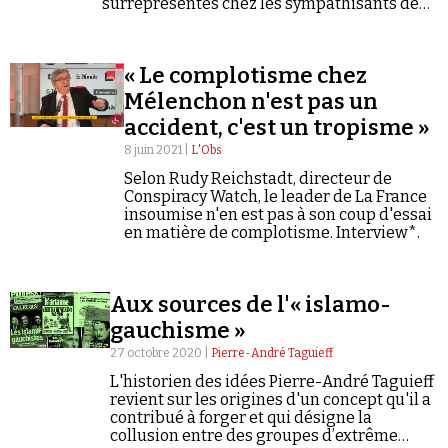
surreprésentés chez les sympathisants de
Marine Le Pen et de Jean-Luc Mélenchon.
« Le complotisme chez
Mélenchon n'est pas un
accident, c'est un tropisme »
8 juin 2021 |
L'Obs
Selon Rudy Reichstadt, directeur de
Conspiracy Watch, le leader de La France
insoumise n'en est pas à son coup d'essai
en matière de complotisme. Interview*.
Aux sources de l'« islamo-
gauchisme »
27 octobre 2020 |
Pierre-André Taguieff
L'historien des idées Pierre-André Taguieff
revient sur les origines d'un concept qu'il a
contribué à forger et qui désigne la
collusion entre des groupes d’extrême