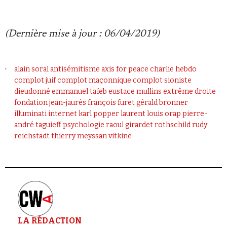
(Dernière mise à jour : 06/04/2019)
alain soral
antisémitisme
axis for peace
charlie hebdo
complot juif
complot maçonnique
complot sioniste
dieudonné
emmanuel taïeb
eustace mullins
extrême droite
fondation jean-jaurès
françois furet
gérald bronner
illuminati
internet
karl popper
laurent louis
orap
pierre-
andré taguieff
psychologie
raoul girardet
rothschild
rudy
reichstadt
thierry meyssan
vitkine
LA RÉDACTION