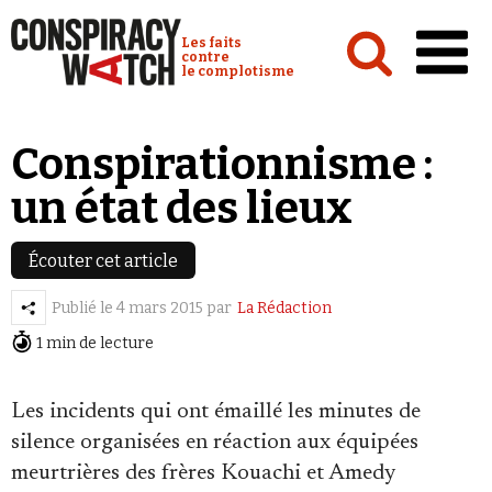
Cookies management panel
Conspiracy Watch :
Les faits
contre
le complotisme
Accueil
Conspirationnisme :
Analyses
un état des lieux
Conspipédia
Vidéos
Écouter cet article
Émissions
Publié le
4 mars 2015
par
La Rédaction
1 min de lecture
Revues de presse
Newsletter
Les incidents qui ont émaillé les minutes de
silence organisées en réaction aux équipées
Faire un don
meurtrières des frères Kouachi et Amedy
Demander à Vera