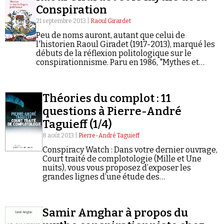
Conspiration
21 septembre 2013 |
Raoul Girardet
Peu de noms auront, autant que celui de
l'historien Raoul Giradet (1917-2013), marqué les
débuts de la réflexion politologique sur le
conspirationnisme. Paru en 1986, "Mythes et
mythologies politiques" (Seuil, coll.
Faire un don
Points/Histoire) fait partie de ces ouvrages
pionniers qui sont cités quasi-
Théories du complot : 11
systématiquement dans la littérature savante
sur le sujet.
questions à Pierre-André
Taguieff (1/4)
8 août 2013 |
Pierre-André Taguieff
Demander à Vera
Conspiracy Watch : Dans votre dernier ouvrage,
Court traité de complotologie (Mille et Une
nuits), vous vous proposez d’exposer les
grandes lignes d’une étude des
représentations et des récits complotistes. En
2005, vous publiiez La Foire aux Illuminés
(Fayard/Mille et…
Samir Amghar à propos du