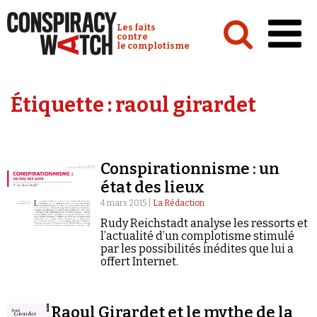
Cookies management panel
Conspiracy Watch :
Les faits
contre
le complotisme
Accueil
Étiquette :
raoul girardet
Analyses
Conspipédia
Conspirationnisme : un
Vidéos
état des lieux
Émissions
4 mars 2015 |
La Rédaction
Rudy Reichstadt analyse les ressorts et
Revues de presse
l’actualité d’un complotisme stimulé
par les possibilités inédites que lui a
offert Internet.
Newsletter
Raoul Girardet et le mythe de la