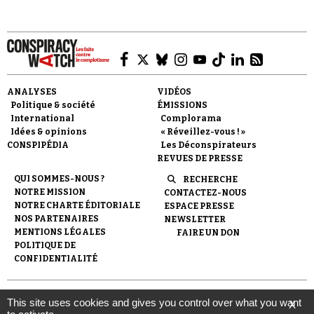
ANALYSES
VIDÉOS
Politique & société
ÉMISSIONS
International
Complorama
Idées & opinions
« Réveillez-vous ! »
CONSPIPÉDIA
Les Déconspirateurs
REVUES DE PRESSE
QUI SOMMES-NOUS ?
RECHERCHE
NOTRE MISSION
CONTACTEZ-NOUS
NOTRE CHARTE ÉDITORIALE
ESPACE PRESSE
NOS PARTENAIRES
NEWSLETTER
MENTIONS LÉGALES
FAIRE UN DON
POLITIQUE DE
CONFIDENTIALITÉ
© 2007-
2026
Conspiracy Watch
| Une réalisation de
This site uses cookies and gives you control over what you want
X
l'Observatoire du conspirationnisme (association loi de 1901) avec