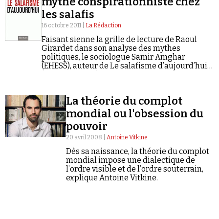
mythe conspirationniste chez
Se connecter
les salafis
16 octobre 2011 |
La Rédaction
Faisant sienne la grille de lecture de Raoul
Girardet dans son analyse des mythes
politiques, le sociologue Samir Amghar
(EHESS), auteur de Le salafisme d’aujourd’hui
(Michalon, 2011), évoque dans un récent
entretien la place de la "Conspiration" dans
l'idéologie salafiste…
La théorie du complot
mondial ou l'obsession du
pouvoir
20 avril 2008 |
Antoine Vitkine
Dès sa naissance, la théorie du complot
mondial impose une dialectique de
l’ordre visible et de l’ordre souterrain,
explique Antoine Vitkine.