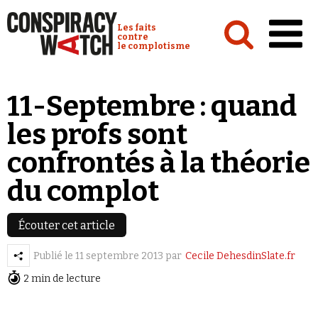
Cookies management panel
Conspiracy Watch :
Les faits
contre
le complotisme
Accueil
11-Septembre : quand
Analyses
les profs sont
Conspipédia
confrontés à la théorie
Vidéos
du complot
Émissions
Revues de presse
Écouter cet article
Publié le
11 septembre 2013
par
Cecile DehesdinSlate.fr
Newsletter
2 min de lecture
Faire un don
Demander à Vera