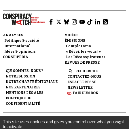
ANALYSES
VIDÉOS
Politique & société
ÉMISSIONS
International
Complorama
Idées & opinions
« Réveillez-vous ! »
CONSPIPÉDIA
Les Déconspirateurs
REVUES DE PRESSE
QUI SOMMES-NOUS ?
RECHERCHE
NOTRE MISSION
CONTACTEZ-NOUS
NOTRE CHARTE ÉDITORIALE
ESPACE PRESSE
NOS PARTENAIRES
NEWSLETTER
MENTIONS LÉGALES
FAIRE UN DON
POLITIQUE DE
CONFIDENTIALITÉ
© 2007-
2026
Conspiracy Watch
| Une réalisation de
This site uses cookies and gives you control over what you want
X
l'Observatoire du conspirationnisme (association loi de 1901) avec
to activate
le soutien de la Fondation pour la Mémoire de la Shoah.