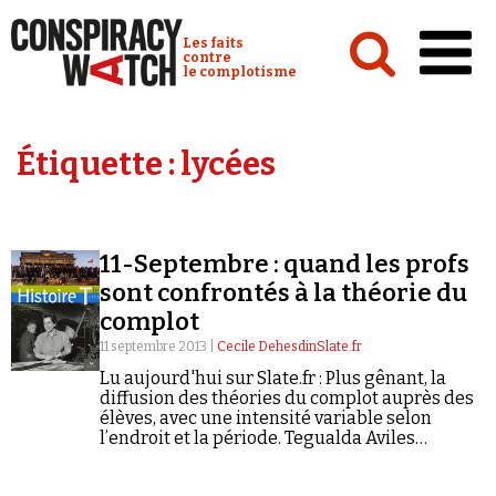
Cookies management panel
Conspiracy Watch :
Les faits
contre
le complotisme
Accueil
Étiquette :
lycées
Analyses
Conspipédia
11-Septembre : quand les profs
Vidéos
sont confrontés à la théorie du
Émissions
complot
11 septembre 2013 |
Cecile DehesdinSlate.fr
Revues de presse
Lu aujourd'hui sur Slate.fr : Plus gênant, la
diffusion des théories du complot auprès des
élèves, avec une intensité variable selon
l’endroit et la période. Tegualda Aviles
[enseignante d’histoire-géo dans un lycée de
l’Essonne] a rarement à y faire face,…
Newsletter