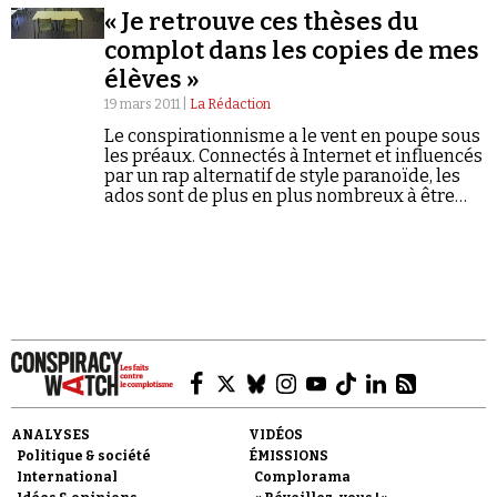
« Je retrouve ces thèses du
complot dans les copies de mes
élèves »
19 mars 2011 |
La Rédaction
Le conspirationnisme a le vent en poupe sous
les préaux. Connectés à Internet et influencés
Faire un don
par un rap alternatif de style paranoïde, les
ados sont de plus en plus nombreux à être
convaincus que les "Illuminati" dirigent le
monde. C'est…
Demander à Vera
ANALYSES
VIDÉOS
Politique & société
ÉMISSIONS
International
Complorama