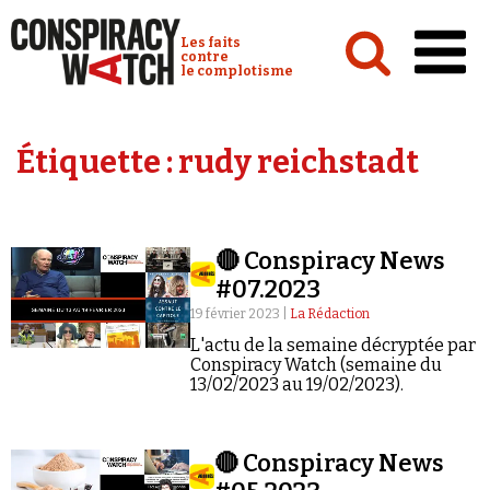
Cookies management panel
Conspiracy Watch :
Les faits
contre
le complotisme
Accueil
Étiquette :
rudy reichstadt
Analyses
Conspipédia
🔴 Conspiracy News
Vidéos
#07.2023
Émissions
19 février 2023 |
La Rédaction
L'actu de la semaine décryptée par
Revues de presse
Conspiracy Watch (semaine du
13/02/2023 au 19/02/2023).
🔴 Conspiracy News
Newsletter