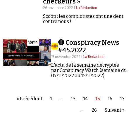
checkeurs »
26 novembre 2022 |
La Rédaction
Scoop : les complotistes ont une dent
contre nous !
🔴 Conspiracy News
#45.2022
13 novembre 2022 |
La Rédaction
L'actu de la semaine décryptée
par Conspiracy Watch (semaine du
07/11/2022 au 13/11/2022).
« Précédent
1
…
13
14
15
16
17
…
26
Suivant »