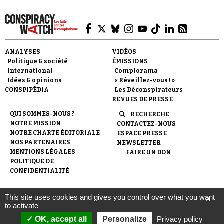
ANALYSES
VIDÉOS
Politique & société
ÉMISSIONS
International
Complorama
Idées & opinions
« Réveillez-vous ! »
CONSPIPÉDIA
Les Déconspirateurs
REVUES DE PRESSE
QUI SOMMES-NOUS ?
RECHERCHE
NOTRE MISSION
CONTACTEZ-NOUS
NOTRE CHARTE ÉDITORIALE
ESPACE PRESSE
NOS PARTENAIRES
NEWSLETTER
MENTIONS LÉGALES
FAIRE UN DON
POLITIQUE DE
CONFIDENTIALITÉ
This site uses cookies and gives you control over what you want
X
© 2007-
2026
Conspiracy Watch
| Une réalisation de
to activate
l'Observatoire du conspirationnisme (association loi de 1901) avec
le soutien de la Fondation pour la Mémoire de la Shoah.
OK, accept all
Personalize
Privacy policy