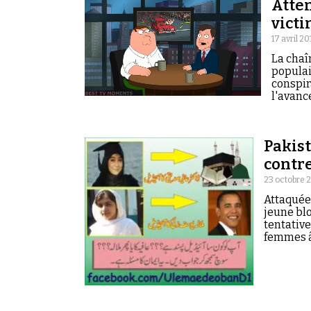
Atten
victi
17 avril 20
La chaî
populai
conspir
l'avanc
Pakis
23 octobre 
Attaquée 
jeune bl
tentative
femmes â