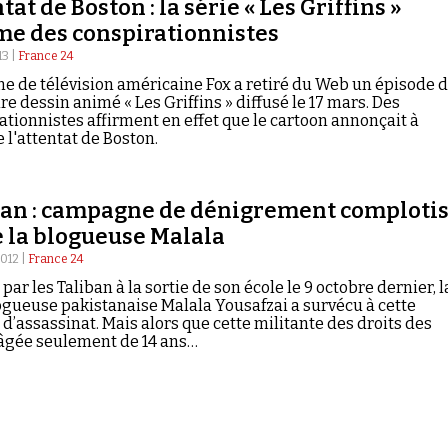
tat de Boston : la série « Les Griffins »
me des conspirationnistes
13 |
France 24
ne de télévision américaine Fox a retiré du Web un épisode 
re dessin animé « Les Griffins » diffusé le 17 mars. Des
ationnistes affirment en effet que le cartoon annonçait à
e l'attentat de Boston.
tan : campagne de dénigrement complotis
2012 |
France 24
par les Taliban à la sortie de son école le 9 octobre dernier, l
ogueuse pakistanaise Malala Yousafzai a survécu à cette
 d’assassinat. Mais alors que cette militante des droits des
gée seulement de 14 ans…