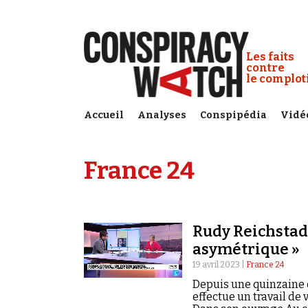
Cookies management panel
Conspiracy
Les faits
contre
le complo
Accueil
Analyses
Conspipédia
Vidé
France 24
Rudy Reichstadt
asymétrique »
19 avril 2023 |
France 24
Depuis une quinzaine 
effectue un travail de 