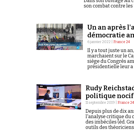
Dans son ouvrage Au cœ
son combat contre les 
adhère à une théorie d
scientifiques et des mé
Un an après l'a
démocratie am
6 janvier 2022 |
France 24
Il y a tout juste un 
marchaient sur le Ca
siège du Congrès amé
présidentielle leur a
conspirationnistes. 
Reichstadt, le direct
Rudy Reichstad
politique nocif
11 septembre 2019 |
France 2
Depuis plus de dix an
l'analyse critique du
des imbéciles (éd. Gra
outils des théoricien
jumelles de New York n