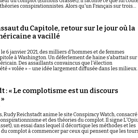
ur du complot (Éditions Grasset), il raconte ce que lui coût
théories conspirationnistes. Alors qu'un Français sur trois
u complot et que la méfiance va grandissante à l'égard des
dias, faut-il maintenir le dialogue ? Entretien.
ssaut du Capitole, retour sur le jour où la
éricaine a vacillé
an, le 6 janvier 2021, des milliers d'hommes et de femmes
pitole à Washington. Un déferlement de haine s'abattait sur 
ricain. Des assaillants convaincus que l'élection
 été « volée » – une idée largement diffusée dans les milieux
« Cap Amériques » revient sur cet événement avec Rudy
eur du site Conspiracy Watch.
t : « Le complotisme est un discours
 »
4
s, Rudy Reichstadt anime le site Conspiracy Watch, consacré
 conspirationnisme et des théories du complot. Il signe L'Op
sset), un essai dans lequel il décortique les méthodes et les
s du complot à commencer par ceux qui pensent que les tour
e se sont pas effondrées à cause de terroriste d'Al-Qaïda, l