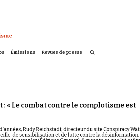
 Watch :
tisme
os
Émissions
Revues de presse
 : « Le combat contre le complotisme est
d'années, Rudy Reichstadt, directeur du site Conspiracy Wat
veille, de sensibilisation et de lutte contre la désinformation.