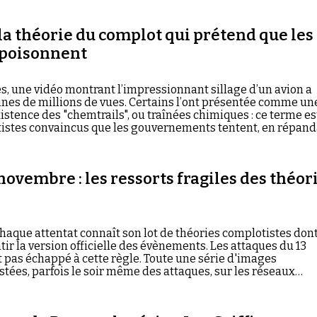
 18 ans aujourd'hui.
 la théorie du complot qui prétend que les
mpoisonnent
, une vidéo montrant l’impressionnant sillage d’un avion a
nes de millions de vues. Certains l’ont présentée comme un
istence des "chemtrails", ou traînées chimiques : ce terme es
tistes convaincus que les gouvernements tentent, en répan
rôler le climat et la santé humaine. Cette théorie du complo
e d’années, continue de convaincre massivement.
novembre : les ressorts fragiles des théor
chaque attentat connaît son lot de théories complotistes don
tir la version officielle des évènements. Les attaques du 13
 pas échappé à cette règle. Toute une série d'images
tées, parfois le soir même des attaques, sur les réseaux
ires des complotistes n'ont le plus souvent que l'apparenc
iennent en réalité pas debout. En voici quelques exemples…