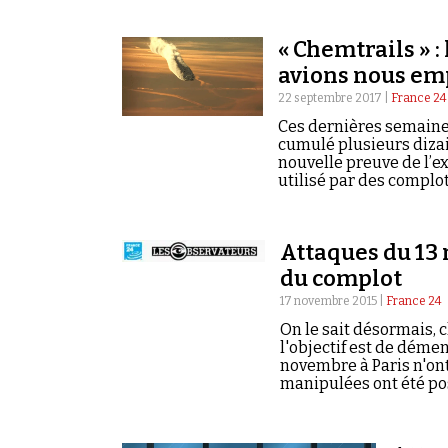
septembre 2001, il y a
« Chemtrails » :
avions nous e
22 septembre 2017 |
France 24
Ces dernières semaines
cumulé plusieurs dizai
nouvelle preuve de l’ex
utilisé par des complo
ces substances, de cont
vieille d’une vingtain
Attaques du 13 
17 novembre 2015 |
France 24
On le sait désormais, 
l'objectif est de démen
novembre à Paris n'ont
manipulées ont été pos
sociaux. Les argumenta
la rationalité et ne t