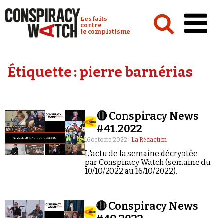
Cookies management panel
Conspiracy Watch :
Les faits
contre
le complotisme
Accueil
Étiquette :
pierre barnérias
Analyses
Conspipédia
🔴 Conspiracy News
Vidéos
#41.2022
Émissions
16 octobre 2022 |
La Rédaction
L'actu de la semaine décryptée
Revues de presse
par Conspiracy Watch (semaine du
10/10/2022 au 16/10/2022).
🔴 Conspiracy News
Newsletter