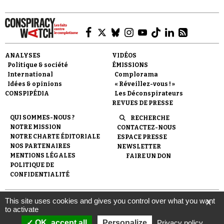
ANALYSES
VIDÉOS
Politique & société
ÉMISSIONS
International
Complorama
Idées & opinions
« Réveillez-vous ! »
CONSPIPÉDIA
Les Déconspirateurs
REVUES DE PRESSE
QUI SOMMES-NOUS ?
RECHERCHE
NOTRE MISSION
CONTACTEZ-NOUS
NOTRE CHARTE ÉDITORIALE
ESPACE PRESSE
NOS PARTENAIRES
NEWSLETTER
MENTIONS LÉGALES
FAIRE UN DON
POLITIQUE DE
CONFIDENTIALITÉ
This site uses cookies and gives you control over what you want
X
© 2007-
2026
Conspiracy Watch
| Une réalisation de
to activate
l'Observatoire du conspirationnisme (association loi de 1901) avec
le soutien de la Fondation pour la Mémoire de la Shoah.
OK, accept all
Personalize
Privacy policy