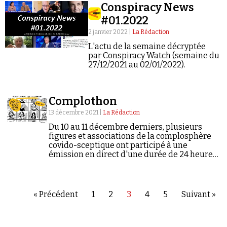
Conspiracy News
#01.2022
2 janvier 2022 |
La Rédaction
L'actu de la semaine décryptée
par Conspiracy Watch (semaine du
27/12/2021 au 02/01/2022).
Complothon
13 décembre 2021 |
La Rédaction
Du 10 au 11 décembre derniers, plusieurs
figures et associations de la complosphère
covido-sceptique ont participé à une
émission en direct d'une durée de 24 heures
appellée « Doctothon », cumulant plus de 10
millions de vues.
« Précédent
1
2
3
4
5
Suivant »