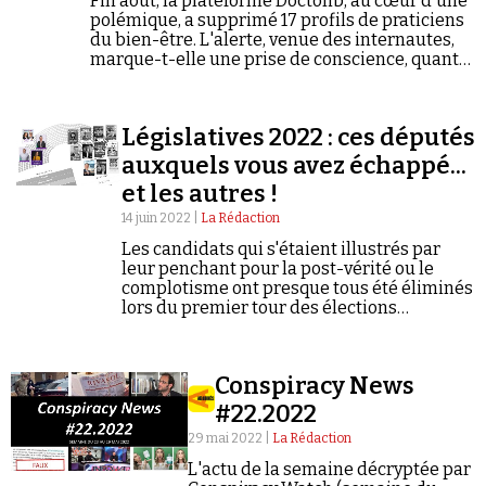
Fin août, la plateforme Doctolib, au cœur d'une
Se connecter
polémique, a supprimé 17 profils de praticiens
du bien-être. L'alerte, venue des internautes,
marque-t-elle une prise de conscience, quant
aux dérives de la naturopathie qui s'offre
parfois de bien belles vitrines, sans trop de
contrôle ?
Législatives 2022 : ces députés
auxquels vous avez échappé...
et les autres !
14 juin 2022 |
La Rédaction
Les candidats qui s'étaient illustrés par
leur penchant pour la post-vérité ou le
complotisme ont presque tous été éliminés
lors du premier tour des élections
législatives. Presque tous...
Conspiracy News
#22.2022
29 mai 2022 |
La Rédaction
L'actu de la semaine décryptée par