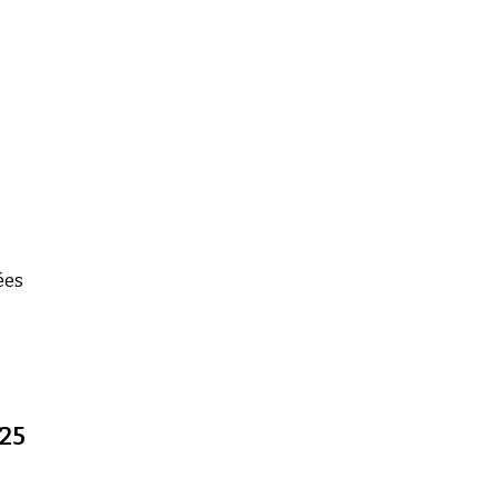
ées
25