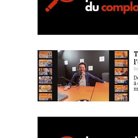
T
l
3 
D
à
m