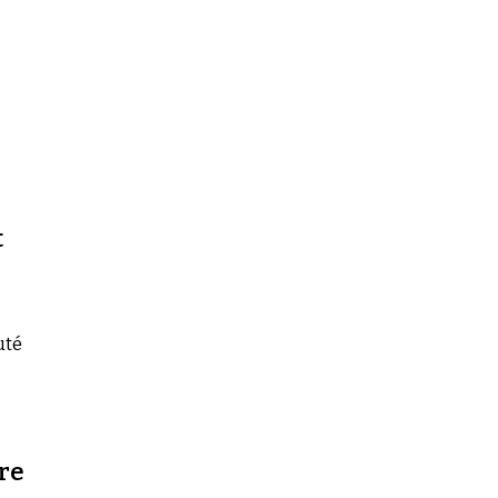
t
uté
re