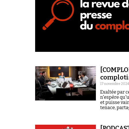
[COMPLOR
comploti
17 novembre 2024
Exaltée par 
n'espère qu'u
et puisse vai
tenace, part
[PODCAST