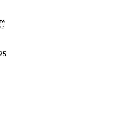
ire
ue
25