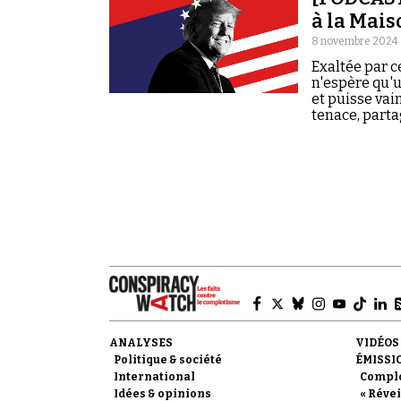
à la Mai
8 novembre 2024 
Exaltée par 
n'espère qu'u
et puisse vai
tenace, part
ANALYSES
VIDÉOS
Politique & société
ÉMISSI
International
Compl
Idées & opinions
« Révei