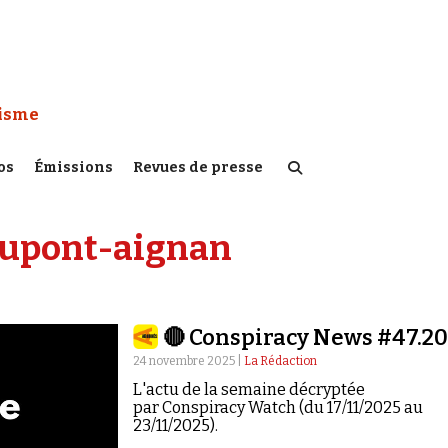
 Watch :
tisme
os
Émissions
Revues de presse
dupont-aignan
🔴 Conspiracy News #47.2
24 novembre 2025 |
La Rédaction
L'actu de la semaine décryptée
par Conspiracy Watch (du 17/11/2025 au
23/11/2025).