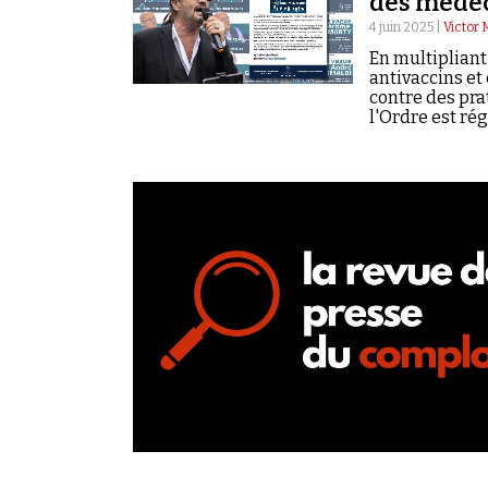
des méde
4 juin 2025 |
Victor 
En multipliant 
antivaccins et
contre des pra
l'Ordre est ré
complosphère.