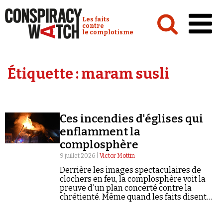
Cookies management panel
Conspiracy Watch :
Les faits
contre
le complotisme
Accueil
Étiquette :
maram susli
Analyses
Conspipédia
Ces incendies d'églises qui
Vidéos
enflamment la
Émissions
complosphère
9 juillet 2026 |
Victor Mottin
Revues de presse
Derrière les images spectaculaires de
clochers en feu, la complosphère voit la
preuve d'un plan concerté contre la
chrétienté. Même quand les faits disent
autre chose.
Newsletter