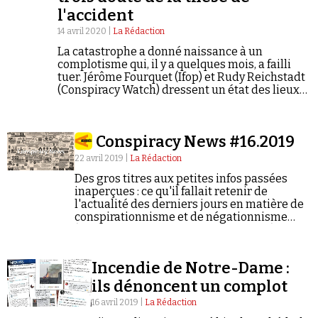
l'accident
14 avril 2020 |
La Rédaction
La catastrophe a donné naissance à un
complotisme qui, il y a quelques mois, a failli
tuer. Jérôme Fourquet (Ifop) et Rudy Reichstadt
(Conspiracy Watch) dressent un état des lieux
de l'opinion publique sur le sujet. Les
sympathisants de l'extrême droite se
distinguent nettement des autres.
Conspiracy News #16.2019
22 avril 2019 |
La Rédaction
Des gros titres aux petites infos passées
inaperçues : ce qu'il fallait retenir de
l'actualité des derniers jours en matière de
conspirationnisme et de négationnisme
(semaine du 15/04/2019 au 21/04/2019).
Incendie de Notre-Dame :
ils dénoncent un complot
16 avril 2019 |
La Rédaction