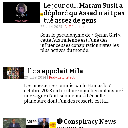
Le jour où... Maram Susli a
déploré qu'Assad n'ait pas
tué assez de gens
22 juillet 2025 |
La Rédaction
Sous le pseudonyme de « Syrian Girl »,
cette Australienne est l'une des
Faire un don
influenceuses conspirationnistes les
plus actives du monde.
Elle s'appelait Mila
29 juillet 2024 |
Rudy Reichstadt
Demander à Vera
Les massacres commis par le Hamas le 7
octobre 2023 en territoire israélien ont inspiré
une vague d'antisémitisme à l'échelle
planétaire dont l'un des ressorts est la
relativisation ou la négation même des crimes
qui ont été commis. Une aubaine, aussi, pour le
complotisme.
🔴 Conspiracy News