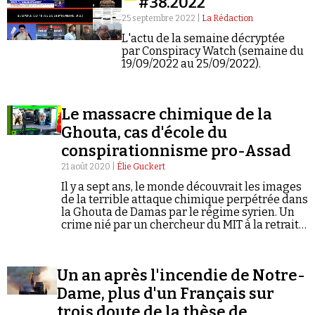
#38.2022
Se connecter
25 septembre 2022 |
La Rédaction
L'actu de la semaine décryptée
par Conspiracy Watch (semaine du
19/09/2022 au 25/09/2022).
Le massacre chimique de la
Ghouta, cas d'école du
conspirationnisme pro-Assad
21 août 2020 |
Élie Guckert
Il y a sept ans, le monde découvrait les images
de la terrible attaque chimique perpétrée dans
la Ghouta de Damas par le régime syrien. Un
crime nié par un chercheur du MIT à la retraite
et un « journaliste indépendant » fan de
Dieudonné. Autopsie d'un cas d'école.
Un an après l'incendie de Notre-
Dame, plus d'un Français sur
trois doute de la thèse de