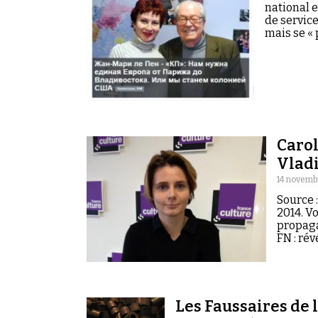
national e
de service
mais se « 
Carol
Vladi
14 novemb
Source 
2014. Vo
propaga
FN : rév
Les Faussaires de l