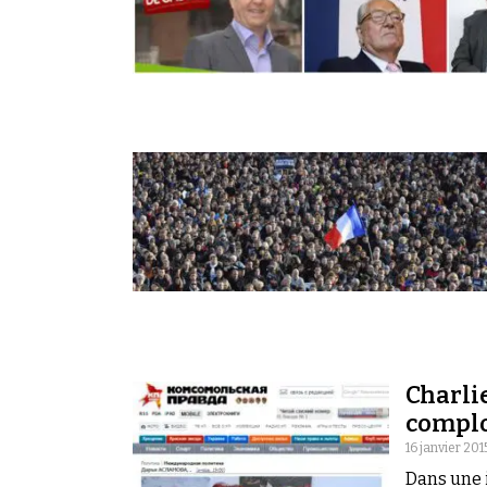
Charli
compl
16 janvier 201
Dans une 