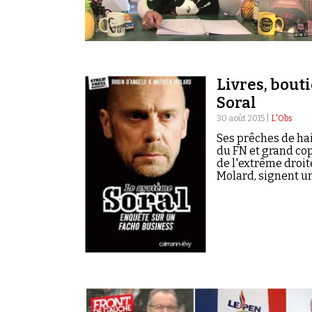
Livres, bouti
Soral
30 août 2015 |
L'Obs
Ses prêches de hai
du FN et grand cop
de l'extrême droit
Molard, signent un
florissante qui fai