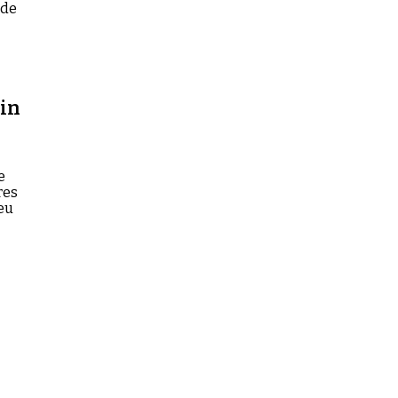
 de
ain
e
res
eu