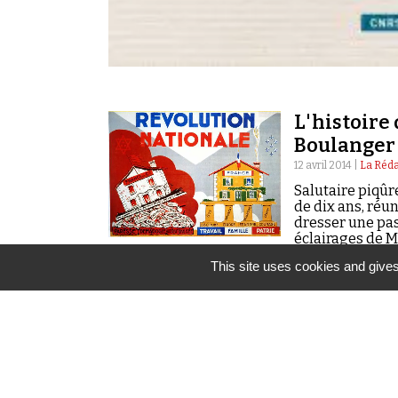
L'histoire
Boulanger 
12 avril 2014 |
La Réda
Salutaire piqûre
de dix ans, réu
dresser une pas
éclairages de M
et Pascal Perri
This site uses cookies and gives