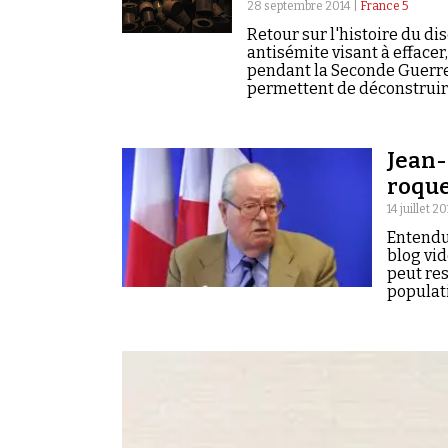
28 septembre 2014 |
France 5
Retour sur l'histoire du di
antisémite visant à effacer,
pendant la Seconde Guerre
permettent de déconstruir
nostalgiques du nazisme et 
extrême-gauche « antisioni
s'étend ensuite jusqu'à la
Jean-
star déchue du parti comm
roque
14 juillet 2
Entendu 
blog vid
peut res
populati