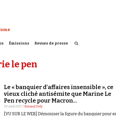
 Watch :
tisme
os
Émissions
Revues de presse
ie le pen
Le « banquier d'affaires insensible », ce
vieux cliché antisémite que Marine Le
Pen recycle pour Macron...
30 avril 2017 |
Renaud Dely
[VU SUR LE WEB] Démoniser la figure du banquier pour e