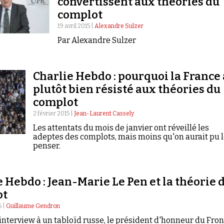
convertissent aux théories du
complot
19 avril 2015 |
Alexandre Sulzer
Par Alexandre Sulzer
Charlie Hebdo : pourquoi la France 
plutôt bien résisté aux théories du
complot
2 février 2015 |
Jean-Laurent Cassely
Les attentats du mois de janvier ont réveillé les
adeptes des complots, mais moins qu'on aurait pu 
penser.
e Hebdo : Jean-Marie Le Pen et la théorie 
ot
5 |
Guillaume Gendron
interview à un tabloïd russe, le président d'honneur du Fron