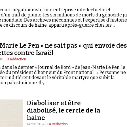
scours négationniste, une entreprise intellectuelle et
 d'un trait de plume, les six millions de morts du génocide ju
 mondiale. Des archives méconnues et l'expertise d'histori
e ce discours de haine, apparu après-guerre chez les
de la collaboration. Dans les années 70, sous l'influence d'
ste », le négationnisme subit une certaine réorientation, qu
 fin des années 90 vers le monde arabo-musulman, portée par
Marie Le Pen « ne sait pas » qui envoie de
uniste Roger Garaudy.
ttes contre Israël
014 |
La Rédaction
dans le dernier « Journal de Bord » de Jean-Marie Le Pen, le
éo du président d’honneur du Front national : « Personne ne
ter indifférent devant le véritable martyre que subit la
on palestinienne. Il y…
Diaboliser et être
diabolisé, le cercle de la
haine
14 mai 2014 |
La Rédaction