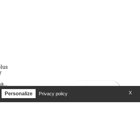
plus
r
ma
X
Personalize
Privacy policy
1
…
3
4
5
6
7
Suivant »