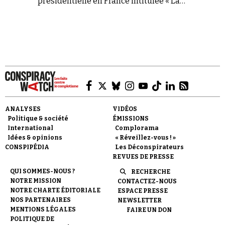
présidentielle en France intitulée « La
marionnette de Rothschild : qui êtes-vous
Monsieur Macron ? – Les médecins considèrent
que le favori à la course à la présidence est un
psychopathe typique ».
Faire un don
ANALYSES
VIDÉOS
Politique & société
ÉMISSIONS
International
Complorama
Idées & opinions
« Réveillez-vous ! »
CONSPIPÉDIA
Les Déconspirateurs
Demander à Vera
REVUES DE PRESSE
QUI SOMMES-NOUS ?
RECHERCHE
NOTRE MISSION
CONTACTEZ-NOUS
NOTRE CHARTE ÉDITORIALE
ESPACE PRESSE
NOS PARTENAIRES
NEWSLETTER
MENTIONS LÉGALES
FAIRE UN DON
POLITIQUE DE