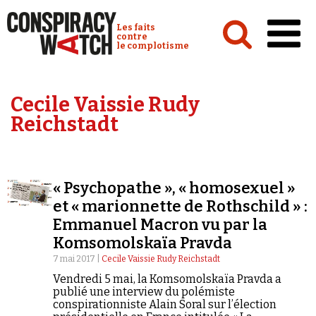
Cookies management panel
Conspiracy Watch :
Les faits
contre
le complotisme
Accueil
Cecile Vaissie Rudy
Analyses
Reichstadt
Conspipédia
Vidéos
« Psychopathe », « homosexuel »
Émissions
et « marionnette de Rothschild » :
Emmanuel Macron vu par la
Revues de presse
Komsomolskaïa Pravda
7 mai 2017 |
Cecile Vaissie Rudy Reichstadt
Vendredi 5 mai, la Komsomolskaïa Pravda a
publié une interview du polémiste
conspirationniste Alain Soral sur l’élection
Newsletter