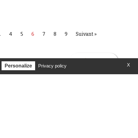
…
4
5
6
7
8
9
Suivant »
X
Personalize
Privacy policy
RECHERCHE
CONTACTEZ-NOUS
ESPACE PRESSE
NEWSLETTER
FAIRE UN DON
ondation pour la Mémoire de la Shoah.