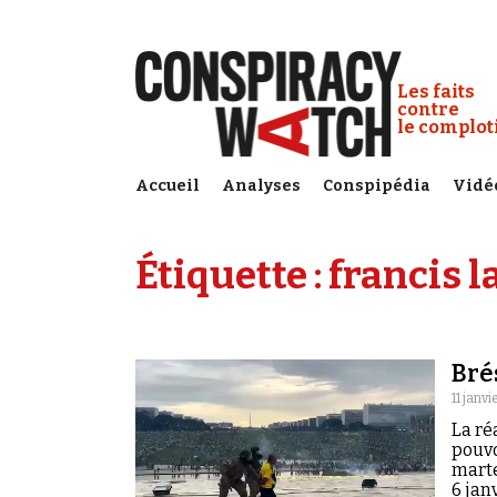
Cookies management panel
Conspiracy
Les faits
contre
le complo
Accueil
Analyses
Conspipédia
Vidé
Étiquette :
francis 
Bré
11 janv
La ré
pouvo
marte
6 jan