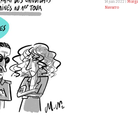
14 juin 2022 |
Morg
Navarro