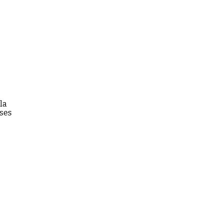
la
ises