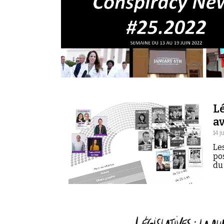
Lé
av
14 j
Le
po
du 