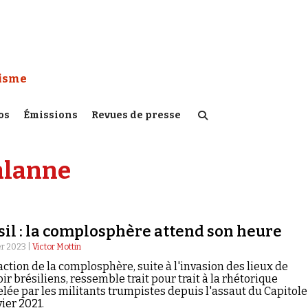
 Watch :
tisme
os
Émissions
Revues de presse
lalanne
sil : la complosphère attend son heure
ier 2023 |
Victor Mottin
action de la complosphère, suite à l'invasion des lieux de
ir brésiliens, ressemble trait pour trait à la rhétorique
lée par les militants trumpistes depuis l'assaut du Capitole
vier 2021.