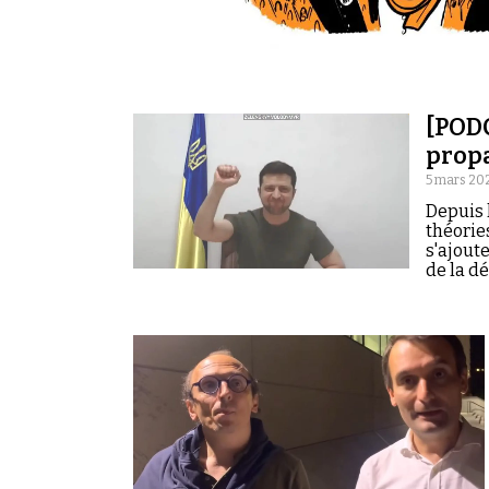
[PODC
prop
5 mars 20
Depuis 
théorie
s'ajout
de la d