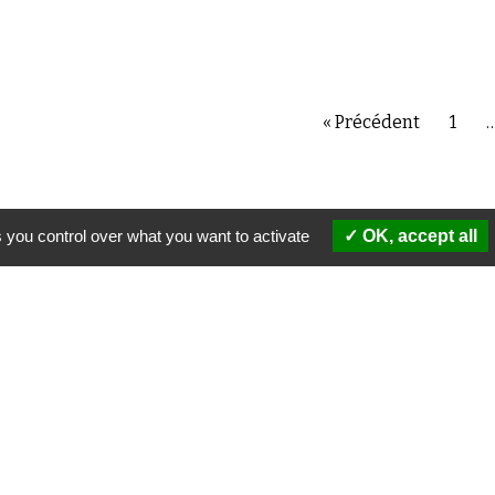
« Précédent
1
 you control over what you want to activate
OK, accept all
QUI SOMMES-NOUS ?
ONS
NOTRE MISSION
orama
NOTRE CHARTE ÉDITORIALE
llez-vous ! »
NOS PARTENAIRES
conspirateurs
MENTIONS LÉGALES
 DE PRESSE
POLITIQUE DE CONFIDENTIALITÉ
'Observatoire du conspirationnisme (association loi de 1901) avec le soutien de la F