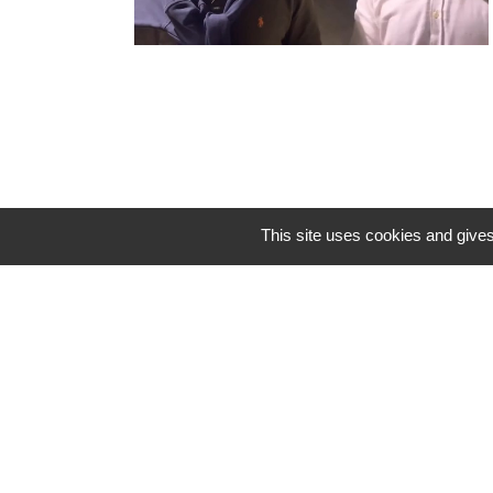
This site uses cookies and gives
ANALYSES
VIDÉOS
Politique & société
ÉMISSI
International
Compl
Idées & opinions
« Révei
CONSPIPÉDIA
Les Dé
REVUES
© 2007-
2026
Conspiracy Watch
| Une réalisation de l